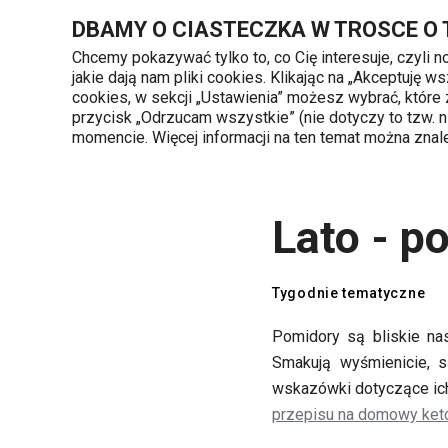
Znajdujesz się na stronie Lato - pomidorowy zawrót głowy
DBAMY O CIASTECZKA W TROSCE O
Chcemy pokazywać tylko to, co Cię interesuje, czyli 
jakie dają nam pliki cookies. Klikając na „Akceptuję
720 809 700
cookies, w sekcji „Ustawienia” możesz wybrać, które
Kategorie produktów
Poniedziałek - piąte
przycisk „Odrzucam wszystkie” (nie dotyczy to tzw.
momencie. Więcej informacji na ten temat można zna
Strona główna
TESCOMA blog
Tygodni
Lato - p
Tygodnie tematyczne
Pomidory są bliskie n
Smakują wyśmienicie, 
wskazówki dotyczące ich
przepisu na domowy ketc