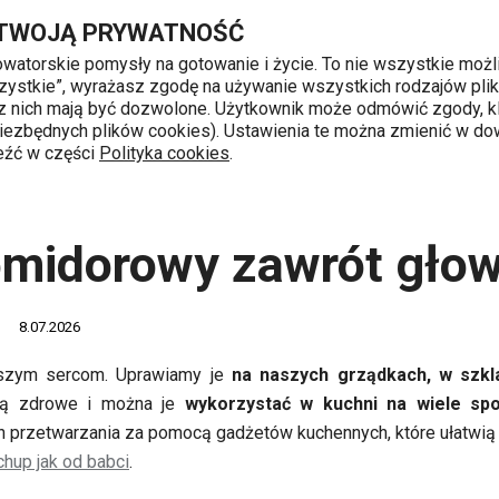
Przejdź do głównej zawartości
Przejdź do wyszukiwania
Przejdź do nawigacji
 TWOJĄ PRYWATNOŚĆ
nowatorskie pomysły na gotowanie i życie. To nie wszystkie możl
 wszystkie”, wyrażasz zgodę na używanie wszystkich rodzajów pli
 z nich mają być dozwolone. Użytkownik może odmówić zgody, kl
k od 8 do 16
 niezbędnych plików cookies). Ustawienia te można zmienić w d
leźć w części
Polityka cookies
.
e tematyczne
Lato - pomidorowy zawrót głowy
omidorowy zawrót gło
8.07.2026
aszym sercom. Uprawiamy je
na naszych grządkach, w szkla
są zdrowe i można je
wykorzystać w kuchni na wiele sp
 przetwarzania za pomocą gadżetów kuchennych, które ułatwią C
hup jak od babci
.