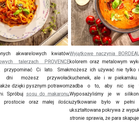
bnych akwarelowych kwiatów
Wyjątkowe naczynia BORDEA
nowych talerzach PROVENCE
kolorem oraz metalowym wyko
k przypominać Ci lato. Smak
możesz ich używać nie tylko 
ch dni możesz przywołać
kuchenek, ale i w piekarniku
także dzięki pysznym potrawom
zadba o to, aby nic się w
i. Spróbuj
sosu do makaronu
,
Wyposażyliśmy je w siliko
prostocie oraz małej ilości
użytkowanie było w pełni b
ukształtowana pokrywa z wypuk
stronie sprawia, że para skapuj