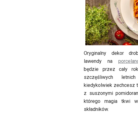
Oryginalny dekor dro
lawendy na
porcela
będzie przez cały ro
szczęśliwych letni
kiedykolwiek zechcesz 
z suszonymi pomidoram
którego magia tkwi w 
składników.