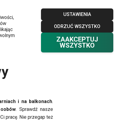
Sklepy
Blog
Klub TESCOMA
Kontakt
USTAWIENIA
iwości,
ków
ODRZUĆ WSZYSTKO
Twój koszyk
0
ikając
Ulubione
Zaloguj się
0,00 zł
owolnym
ZAAKCEPTUJ
WSZYSTKO
wy
rniach i na balkonach
.
osobów
. Sprawdź nasze
i pracę. Nie przegap też