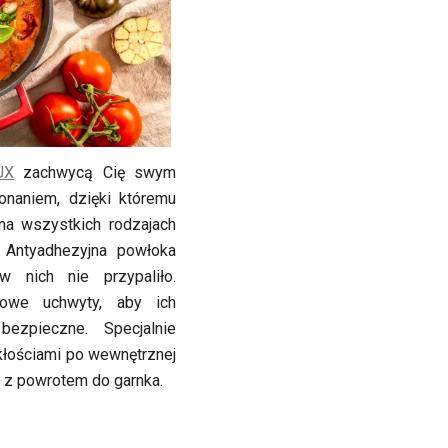
UX
zachwycą Cię swym
naniem, dzięki któremu
na wszystkich rodzajach
. Antyadhezyjna powłoka
 nich nie przypaliło.
nowe uchwyty, aby ich
ezpieczne. Specjalnie
łościami po wewnętrznej
e z powrotem do garnka.