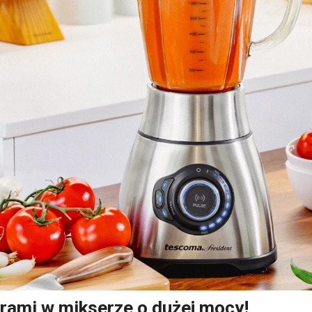
rami w mikserze o dużej mocy!