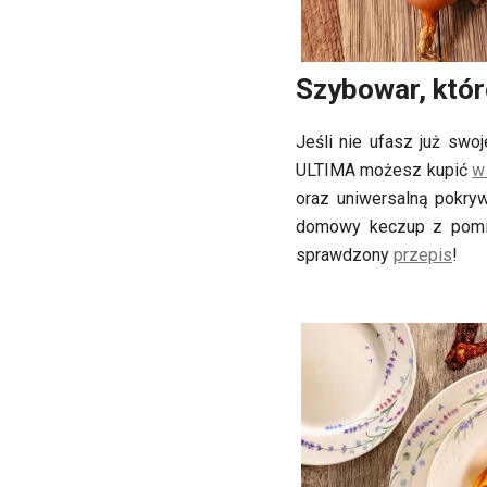
Szybowar, któr
Jeśli nie ufasz już sw
ULTIMA możesz kupić
w
oraz uniwersalną pokryw
domowy keczup z pomid
sprawdzony
przepis
!