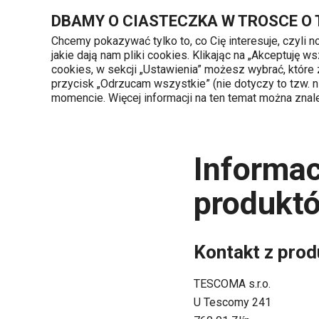
Znajdujesz się na stronie Informacje o bezpieczeństwie produk
DBAMY O CIASTECZKA W TROSCE O
Chcemy pokazywać tylko to, co Cię interesuje, czyli 
jakie dają nam pliki cookies. Klikając na „Akceptuję
720 809 700
cookies, w sekcji „Ustawienia” możesz wybrać, które
Kategorie produktów
Poniedziałek - piąte
przycisk „Odrzucam wszystkie” (nie dotyczy to tzw.
momencie. Więcej informacji na ten temat można zna
Strona główna
Informacje o bezpieczeństwie p
Informac
produkt
Kontakt z pro
TESCOMA s.r.o.
U Tescomy 241