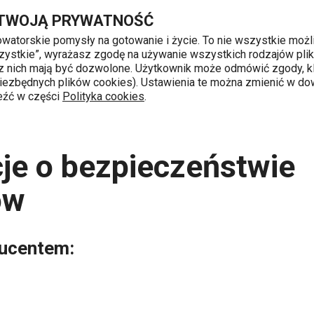
tów
Przejdź do głównej zawartości
Przejdź do wyszukiwania
Przejdź do nawigacji
 TWOJĄ PRYWATNOŚĆ
nowatorskie pomysły na gotowanie i życie. To nie wszystkie możl
 wszystkie”, wyrażasz zgodę na używanie wszystkich rodzajów pli
 z nich mają być dozwolone. Użytkownik może odmówić zgody, kl
k od 8 do 16
 niezbędnych plików cookies). Ustawienia te można zmienić w d
leźć w części
Polityka cookies
.
roduktów
je o bezpieczeństwie
ów
ducentem: