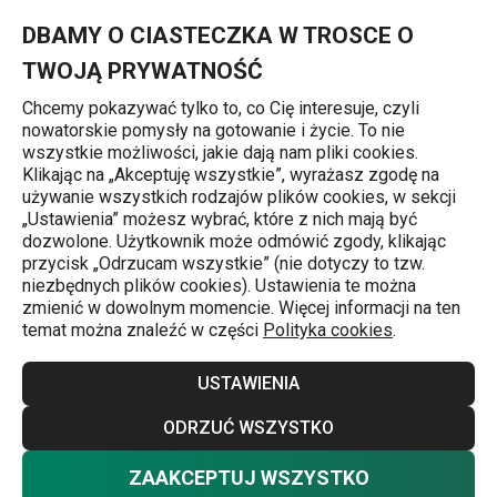
Znajdujesz się na stronie Design
0
Przejdź do głównej zawartości
Przejdź do wyszukiwania
Przejdź do nawigacji
MENU
DBAMY O CIASTECZKA W TROSCE O
TWOJĄ PRYWATNOŚĆ
Chcemy pokazywać tylko to, co Cię interesuje, czyli
nowatorskie pomysły na gotowanie i życie. To nie
Strona główna
wszystkie możliwości, jakie dają nam pliki cookies.
Klikając na „Akceptuję wszystkie”, wyrażasz zgodę na
Design
używanie wszystkich rodzajów plików cookies, w sekcji
„Ustawienia” możesz wybrać, które z nich mają być
dozwolone. Użytkownik może odmówić zgody, klikając
przycisk „Odrzucam wszystkie” (nie dotyczy to tzw.
Produkujemy przedmioty, które ludzie codziennie
niezbędnych plików cookies). Ustawienia te można
zmienić w dowolnym momencie. Więcej informacji na ten
trzymają w swoich dłoniach.
Dlatego doskonała
temat można znaleźć w części
Polityka cookies
.
funkcjonalność oraz kształt są kluczowym czynnikiem ich
sukcesu. Dlatego
design
naturalnie stał się
alfą i omegą
USTAWIENIA
wszystkich produktów, które wydajemy na świat.
ODRZUĆ WSZYSTKO
Aby stworzyć
idealne warunki
do oryginalnego
ZAAKCEPTUJ WSZYSTKO