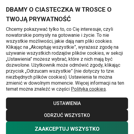
Znajdujesz się na stronie Zgrzewarka próżniowa GrandCHEF
0
Przejdź do głównej zawartości
Przejdź do wyszukiwania
Przejdź do nawigacji
MENU
DBAMY O CIASTECZKA W TROSCE O
TWOJĄ PRYWATNOŚĆ
Chcemy pokazywać tylko to, co Cię interesuje, czyli
nowatorskie pomysły na gotowanie i życie. To nie
Pakowanie próżniowe żywności
wszystkie możliwości, jakie dają nam pliki cookies.
Klikając na „Akceptuję wszystkie”, wyrażasz zgodę na
Zgrzewarka próżniowa GrandCHEF
używanie wszystkich rodzajów plików cookies, w sekcji
„Ustawienia” możesz wybrać, które z nich mają być
dozwolone. Użytkownik może odmówić zgody, klikając
Darmowa dostawa
przycisk „Odrzucam wszystkie” (nie dotyczy to tzw.
niezbędnych plików cookies). Ustawienia te można
zmienić w dowolnym momencie. Więcej informacji na ten
temat można znaleźć w części
Polityka cookies
.
USTAWIENIA
ODRZUĆ WSZYSTKO
ZAAKCEPTUJ WSZYSTKO