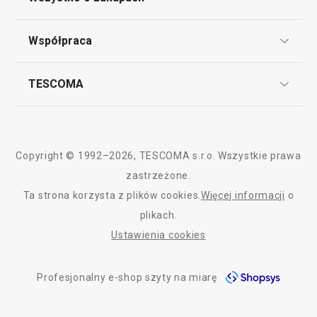
Punkt serwisowy
Pieczenie
Regulamin sklepu internetowego
Współpraca
Bony podarunkowe
Reklamacje i Zwrot towaru
Przytulny dom
Często zadawane pytania
Kariera w TESCOMIE
TESCOMA
Dostawa i sposoby płatności
Odbiór zużytego sprzętu
Affiliate program
Gwarancja i serwis TESCOMA
Kontakt
Krojenie
Polityka cookies
Copyright © 1992–2026, TESCOMA s.r.o. Wszystkie prawa
Mycie i sprzątanie
Graficzne oznaczenie produktów
zastrzeżone.
Ta strona korzysta z plików cookies.
Więcej informacji
o
Polityka prywatności
Czas spędzany na świeżym powietrzu
plikach.
RODO
Ustawienia cookies
Deklaracja dostępności
Profesjonalny e-shop szyty na miarę
O nas
Design