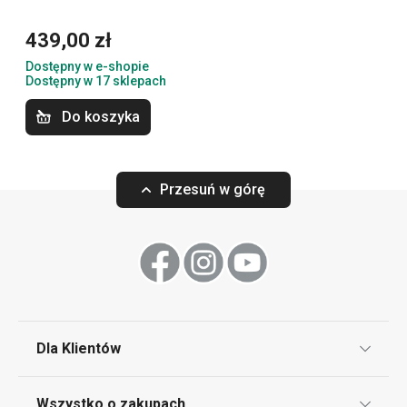
ujednolicone. Produkty z tej linii skierowane są do
klientów, którzy na pierwszym miejscu stawiają
439,00 zł
profesjonalny design oraz najwyższą jakość w
Dostępny w e-shopie
przystępnej cenie.
Dostępny w 17 sklepach
Do koszyka
Przybory i akcesoria kuchenne
Przesuń w górę
Serwowanie
Gotowanie
Sprzęt elektryczny
Dla Klientów
Napoje
Klub TESCOMA
Wszystko o zakupach