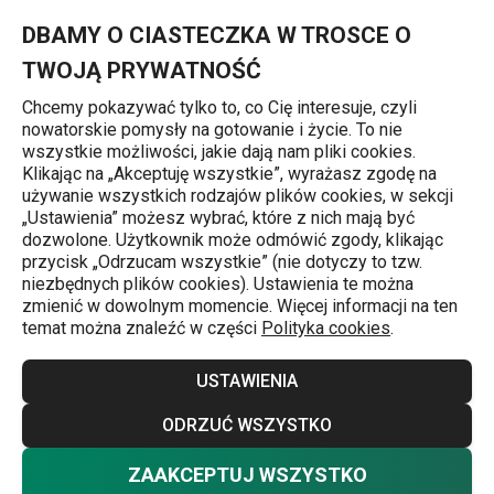
Znajdujesz się na stronie Kariera w TESCOMIE
0
Przejdź do głównej zawartości
Przejdź do wyszukiwania
Przejdź do nawigacji
MENU
DBAMY O CIASTECZKA W TROSCE O
TWOJĄ PRYWATNOŚĆ
Chcemy pokazywać tylko to, co Cię interesuje, czyli
nowatorskie pomysły na gotowanie i życie. To nie
Strona główna
wszystkie możliwości, jakie dają nam pliki cookies.
Klikając na „Akceptuję wszystkie”, wyrażasz zgodę na
Kariera w
używanie wszystkich rodzajów plików cookies, w sekcji
„Ustawienia” możesz wybrać, które z nich mają być
TESCOMIE
dozwolone. Użytkownik może odmówić zgody, klikając
przycisk „Odrzucam wszystkie” (nie dotyczy to tzw.
niezbędnych plików cookies). Ustawienia te można
zmienić w dowolnym momencie. Więcej informacji na ten
Sprzedawca (pełen etat) – Galeria
temat można znaleźć w części
Polityka cookies
.
Północna (Warszawa)
USTAWIENIA
Ankieta dla kandydata
ODRZUĆ WSZYSTKO
Obowiązek informacyjny dla
ZAAKCEPTUJ WSZYSTKO