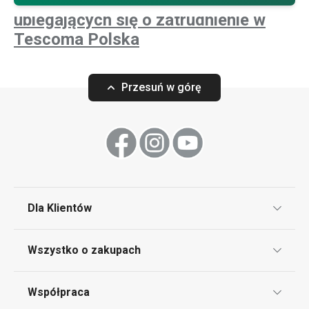
uczestników rekrutacji lub osób
ubiegających się o zatrudnienie w
Tescoma Polska
Przesuń w górę
Dla Klientów
Klub TESCOMA
Wszystko o zakupach
Punkt serwisowy
Regulamin sklepu internetowego
Współpraca
Bony podarunkowe