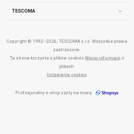
Reklamacje i Zwrot towaru
Często zadawane pytania
Kariera w TESCOMIE
TESCOMA
Dostawa i sposoby płatności
Odbiór zużytego sprzętu
Affiliate program
Gwarancja i serwis TESCOMA
Kontakt
Polityka cookies
Copyright © 1992–2026, TESCOMA s.r.o. Wszystkie prawa
Graficzne oznaczenie produktów
zastrzeżone.
Ta strona korzysta z plików cookies.
Więcej informacji
o
Polityka prywatności
plikach.
RODO
Ustawienia cookies
Deklaracja dostępności
Profesjonalny e-shop szyty na miarę
O nas
Design
Blog
Jakość