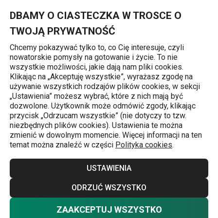
Znajdujesz się na stronie Domowy keczup jak od babci
0
Przejdź do głównej zawartości
Przejdź do wyszukiwania
Przejdź do nawigacji
MENU
DBAMY O CIASTECZKA W TROSCE O
TWOJĄ PRYWATNOŚĆ
Chcemy pokazywać tylko to, co Cię interesuje, czyli
nowatorskie pomysły na gotowanie i życie. To nie
Przepisy
wszystkie możliwości, jakie dają nam pliki cookies.
Klikając na „Akceptuję wszystkie”, wyrażasz zgodę na
Domowy keczup jak
używanie wszystkich rodzajów plików cookies, w sekcji
„Ustawienia” możesz wybrać, które z nich mają być
od babci
dozwolone. Użytkownik może odmówić zgody, klikając
przycisk „Odrzucam wszystkie” (nie dotyczy to tzw.
niezbędnych plików cookies). Ustawienia te można
zmienić w dowolnym momencie. Więcej informacji na ten
Przepisy
8.07.2023
temat można znaleźć w części
Polityka cookies
.
USTAWIENIA
ODRZUĆ WSZYSTKO
ZAAKCEPTUJ WSZYSTKO