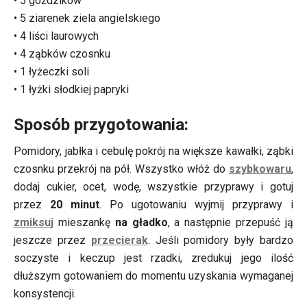
• 5 goździków
• 5 ziarenek ziela angielskiego
• 4 liści laurowych
• 4 ząbków czosnku
• 1 łyżeczki soli
• 1 łyżki słodkiej papryki
Sposób przygotowania:
Pomidory, jabłka i cebulę pokrój na większe kawałki, ząbki
czosnku przekrój na pół. Wszystko włóż do
szybkowaru
,
dodaj cukier, ocet, wodę, wszystkie przyprawy i gotuj
przez
20 minut
. Po ugotowaniu wyjmij przyprawy i
zmiksuj
mieszankę
na gładko
, a następnie przepuść ją
jeszcze przez
przecierak
. Jeśli pomidory były bardzo
soczyste i keczup jest rzadki, zredukuj jego ilość
dłuższym gotowaniem do momentu uzyskania wymaganej
konsystencji.