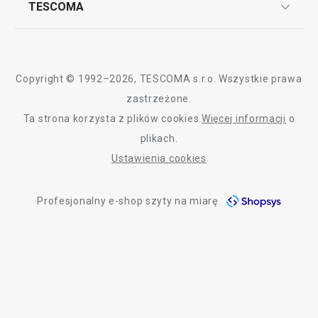
TESCOMA
Dostawa i sposoby płatności
Odbiór zużytego sprzętu
Affiliate program
Gwarancja i serwis TESCOMA
Kontakt
Polityka cookies
Copyright © 1992–2026, TESCOMA s.r.o. Wszystkie prawa
Graficzne oznaczenie produktów
zastrzeżone.
Ta strona korzysta z plików cookies.
Więcej informacji
o
Polityka prywatności
plikach.
RODO
Ustawienia cookies
Deklaracja dostępności
Profesjonalny e-shop szyty na miarę
O nas
Design
Blog
Jakość