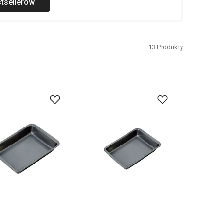
tsellerów
13
Produkty