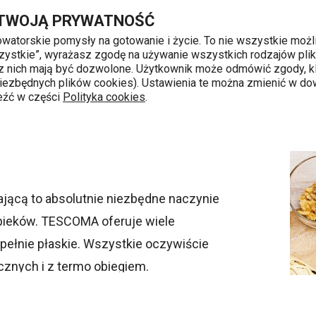
Przejdź do głównej zawartości
Przejdź do wyszukiwania
Przejdź do nawigacji
 TWOJĄ PRYWATNOŚĆ
nowatorskie pomysły na gotowanie i życie. To nie wszystkie możl
 wszystkie”, wyrażasz zgodę na używanie wszystkich rodzajów pli
 z nich mają być dozwolone. Użytkownik może odmówić zgody, kl
k od 8 do 16
 niezbędnych plików cookies). Ustawienia te można zmienić w d
leźć w części
Polityka cookies
.
ającą to absolutnie niezbędne naczynie
pieków. TESCOMA oferuje wiele
upełnie płaskie. Wszystkie oczywiście
cznych i z termo obiegiem.