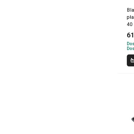
Bl
pł
40
61
Dos
Dos