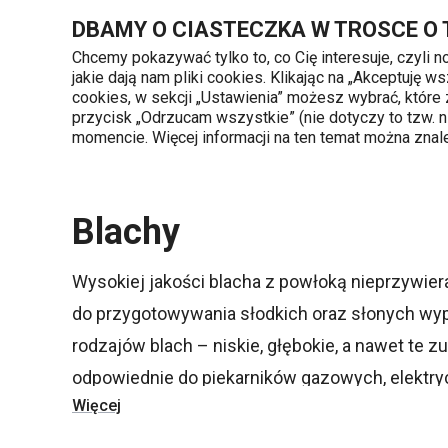
Znajdujesz się na stronie Blachy
DBAMY O CIASTECZKA W TROSCE O
Chcemy pokazywać tylko to, co Cię interesuje, czyli 
jakie dają nam pliki cookies. Klikając na „Akceptuję
720 809 700
cookies, w sekcji „Ustawienia” możesz wybrać, które
Kategorie produktów
Poniedziałek - piąte
przycisk „Odrzucam wszystkie” (nie dotyczy to tzw.
momencie. Więcej informacji na ten temat można zna
Strona główna
Pieczenie
Blachy
Blachy
Wysokiej jakości blacha z powłoką nieprzywier
do przygotowywania słodkich oraz słonych wy
rodzajów blach – niskie, głębokie, a nawet te z
odpowiednie do piekarników gazowych, elektry
Więcej