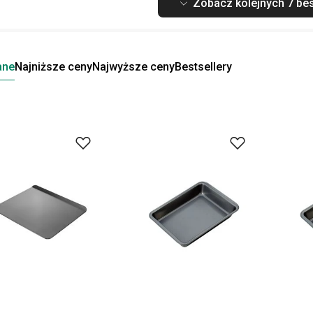
Zobacz kolejnych 7 bes
ane
Najniższe ceny
Najwyższe ceny
Bestsellery