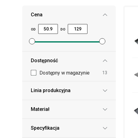
Cena
OD
DO
Ustaw filtr ceny minimalnej
Ustaw filtr ceny maksymalnej
Dostępność
Dostępny w magazynie
13
Linia produkcyjna
Materiał
Specyfikacja