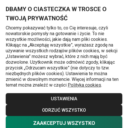
Znajdujesz się na stronie Blacha do pieczenia głęboka, z plas
0
Przejdź do głównej zawartości
Przejdź do wyszukiwania
Przejdź do nawigacji
MENU
DBAMY O CIASTECZKA W TROSCE O
TWOJĄ PRYWATNOŚĆ
Chcemy pokazywać tylko to, co Cię interesuje, czyli
nowatorskie pomysły na gotowanie i życie. To nie
Blachy
wszystkie możliwości, jakie dają nam pliki cookies.
Klikając na „Akceptuję wszystkie”, wyrażasz zgodę na
Blacha do pieczenia głęboka,
używanie wszystkich rodzajów plików cookies, w sekcji
„Ustawienia” możesz wybrać, które z nich mają być
z plastikową pokrywą DELÍCIA
dozwolone. Użytkownik może odmówić zgody, klikając
przycisk „Odrzucam wszystkie” (nie dotyczy to tzw.
36 x 25 cm
niezbędnych plików cookies). Ustawienia te można
zmienić w dowolnym momencie. Więcej informacji na ten
temat można znaleźć w części
Polityka cookies
.
USTAWIENIA
ODRZUĆ WSZYSTKO
ZAAKCEPTUJ WSZYSTKO