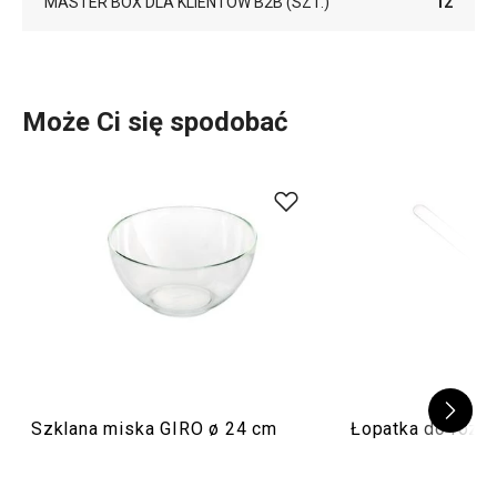
MASTER BOX DLA KLIENTÓW B2B (SZT.)
12
Może Ci się spodobać
Szklana miska GIRO ø 24 cm
Łopatka do rozc