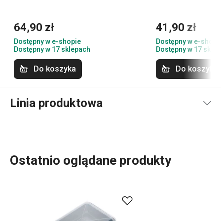
64,90 zł
41,90 zł
Dostępny w e-shopie
Dostępny w e-shopi
Dostępny w 17 sklepach
Dostępny w 17 skle
Do koszyka
Do koszyka
Linia produktowa
Ostatnio oglądane produkty
Akcesoria kuchenne, które każdego dnia ułatwiają pracę?
Dla każdego, kto piecze, mamy coś w linii produkowej
DELÍCIA:
blachy do pieczenia
różnej wielkości,
formy do