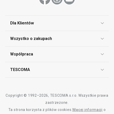
Dla Klientów
Klub TESCOMA
Wszystko o zakupach
Punkt serwisowy
Regulamin sklepu internetowego
Współpraca
Bony podarunkowe
Reklamacje i Zwrot towaru
Często zadawane pytania
Kariera w TESCOMIE
TESCOMA
Dostawa i sposoby płatności
Odbiór zużytego sprzętu
Affiliate program
Gwarancja i serwis TESCOMA
Kontakt
Polityka cookies
Copyright © 1992–2026, TESCOMA s.r.o. Wszystkie prawa
Graficzne oznaczenie produktów
zastrzeżone.
Ta strona korzysta z plików cookies.
Więcej informacji
o
Polityka prywatności