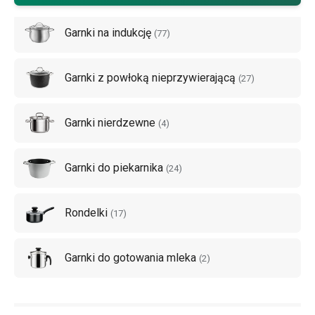
przykład garnki ze
stali nierdzewnej
,
garnki na indukcję
,
Garnki na indukcję
garnki z powłoką antyadhezyjną
lub
patelnie
. Zainspiruj się
(
77
)
u nas.
Garnki z powłoką nieprzywierającą
(
27
)
Garnki nierdzewne
(
4
)
Garnki do piekarnika
(
24
)
Rondelki
(
17
)
Garnki do gotowania mleka
(
2
)