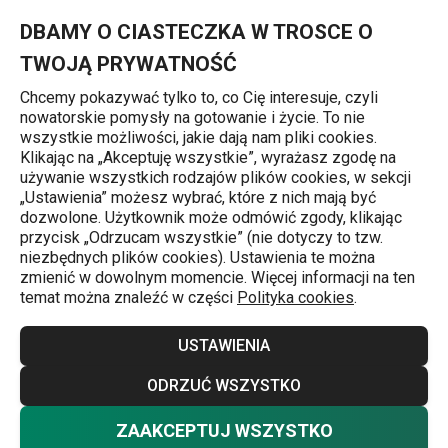
Znajdujesz się na stronie Naczynia do gotowania
0
Przejdź do głównej zawartości
Przejdź do wyszukiwania
Przejdź do nawigacji
MENU
DBAMY O CIASTECZKA W TROSCE O
TWOJĄ PRYWATNOŚĆ
Chcemy pokazywać tylko to, co Cię interesuje, czyli
nowatorskie pomysły na gotowanie i życie. To nie
Gotowanie
wszystkie możliwości, jakie dają nam pliki cookies.
Klikając na „Akceptuję wszystkie”, wyrażasz zgodę na
Naczynia do gotowania
używanie wszystkich rodzajów plików cookies, w sekcji
j
„Ustawienia” możesz wybrać, które z nich mają być
Bez porządnych garnków i patelni ani rusz! Jeśli chcesz
dozwolone. Użytkownik może odmówić zgody, klikając
przycisk „Odrzucam wszystkie” (nie dotyczy to tzw.
dodatkowo gotować szybko i oszczędnie w Twoim domu
niezbędnych plików cookies). Ustawienia te można
nie może zabraknąć dobrego szybkowaru. Doskonale
zmienić w dowolnym momencie. Więcej informacji na ten
temat można znaleźć w części
Polityka cookies
.
zdajemy sobie z tego sprawę i dlatego nasza ofertach
produktów przeznaczonych do gotowania jest
Więcej
USTAWIENIA
maksymalnie szeroka i różnorodna. Przekonaj się sam.
Wysokiej jakości materiały, ponadczasowy design, szereg
ODRZUĆ WSZYSTKO
użytecznych funkci oraz długa gwarancja - to wszystko
ZAAKCEPTUJ WSZYSTKO
Garnki
(
80
)
reprezentują garnki TESCOMA. Możesz wybrać na