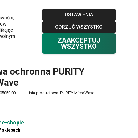
Sklepy
Blog
Klub TESCOMA
Kontakt
USTAWIENIA
iwości,
ków
ODRZUĆ WSZYSTKO
Twój koszyk
0
ikając
Ulubione
Zaloguj się
0,00 zł
owolnym
ZAAKCEPTUJ
WSZYSTKO
wa ochronna PURITY
Wave
05050.00
Linia produktowa:
PURITY MicroWave
 e-shopie
7 sklepach