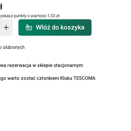
ł
zyskasz punkty o wartości
1,53 zł
o koszyka - ilość
Włóż do koszyka
o ulubionych
a rezerwacja w sklepie stacjonarnym
ego warto zostać członkiem Klubu TESCOMA