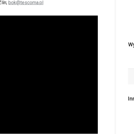
lín;
bok@tescoma.pl
Wy
In