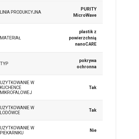
PURITY
LINIA PRODUKCYJNA
MicroWave
plastik z
MATERIAŁ
powierzchnią
nanoCARE
pokrywa
TYP
ochronna
UŻYTKOWANIE W
KUCHENCE
Tak
MIKROFALOWEJ
UŻYTKOWANIE W
Tak
LODÓWCE
UŻYTKOWANIE W
Nie
PIEKARNIKU