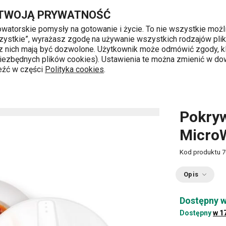
Przejdź do głównej zawartości
Przejdź do wyszukiwania
Przejdź do nawigacji
 TWOJĄ PRYWATNOŚĆ
nowatorskie pomysły na gotowanie i życie. To nie wszystkie możl
 wszystkie”, wyrażasz zgodę na używanie wszystkich rodzajów pli
 z nich mają być dozwolone. Użytkownik może odmówić zgody, kl
k od 8 do 16
 niezbędnych plików cookies). Ustawienia te można zmienić w d
leźć w części
Polityka cookies
.
 gotowania
Pokrywa ochronna PURITY MicroWave
Pokry
Micro
Kod produktu
7
Opis
Dostępny w
Dostępny
w 1