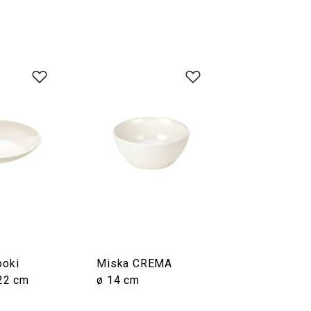
boki
Miska CREMA
22 cm
ø 14 cm