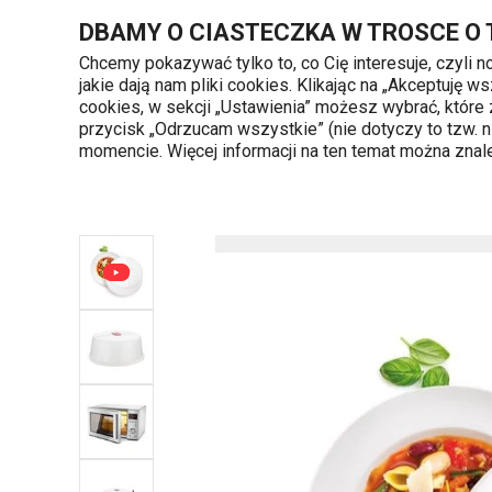
Znajdujesz się na stronie Pokrywa ochronna PURITY MicroWave
DBAMY O CIASTECZKA W TROSCE O
Chcemy pokazywać tylko to, co Cię interesuje, czyli 
jakie dają nam pliki cookies. Klikając na „Akceptuję
720 809 700
cookies, w sekcji „Ustawienia” możesz wybrać, które
Kategorie produktów
Poniedziałek - piąte
przycisk „Odrzucam wszystkie” (nie dotyczy to tzw.
momencie. Więcej informacji na ten temat można zna
Strona główna
Gotowanie
Naczynia do