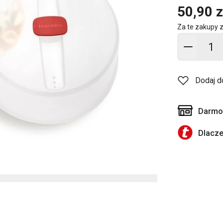
50,90 z
Za te zakupy 
Dodaj d
Dodaj d
Darmow
Dlacz