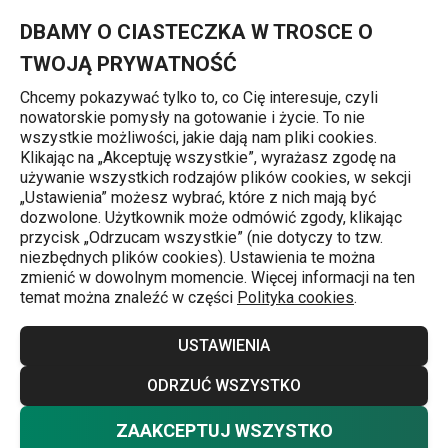
Znajdujesz się na stronie Garnek PRESIDENT Stone z pokrywką ø
0
Przejdź do głównej zawartości
Przejdź do wyszukiwania
Przejdź do nawigacji
MENU
DBAMY O CIASTECZKA W TROSCE O
TWOJĄ PRYWATNOŚĆ
Chcemy pokazywać tylko to, co Cię interesuje, czyli
nowatorskie pomysły na gotowanie i życie. To nie
Garnki
wszystkie możliwości, jakie dają nam pliki cookies.
Klikając na „Akceptuję wszystkie”, wyrażasz zgodę na
Garnek PRESIDENT Stone
używanie wszystkich rodzajów plików cookies, w sekcji
„Ustawienia” możesz wybrać, które z nich mają być
z pokrywką ø 24 cm, 6,0 l
dozwolone. Użytkownik może odmówić zgody, klikając
przycisk „Odrzucam wszystkie” (nie dotyczy to tzw.
niezbędnych plików cookies). Ustawienia te można
Darmowa dostawa
zmienić w dowolnym momencie. Więcej informacji na ten
temat można znaleźć w części
Polityka cookies
.
USTAWIENIA
ODRZUĆ WSZYSTKO
ZAAKCEPTUJ WSZYSTKO