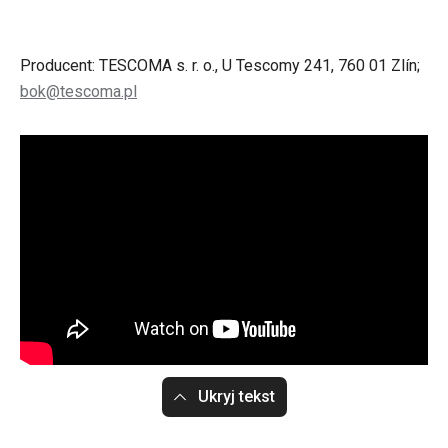
Producent: TESCOMA s. r. o., U Tescomy 241, 760 01 Zlín;
bok@tescoma.pl
Ukryj tekst