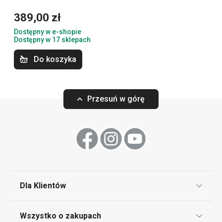
389,00 zł
Dostępny w e-shopie
Gotowanie
Dostępny w 17 sklepach
Do koszyka
Przesuń w górę
Darmowa dostawa
Darmowa dostawa
Dla Klientów
Patelnia głębok
Garnek PRESIDENT Stone
Stone z pokrywk
z pokrywką ø 24 cm, 4,5 l
Klub TESCOMA
Wszystko o zakupach