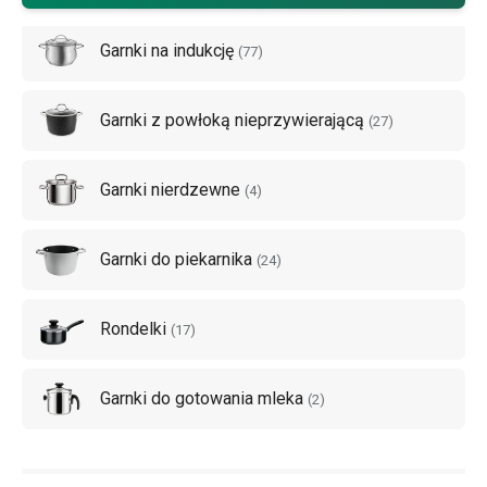
przykład garnki ze
stali nierdzewnej
,
garnki na indukcję
,
Garnki na indukcję
garnki z powłoką antyadhezyjną
lub
patelnie
. Zainspiruj się
(
77
)
u nas.
Garnki z powłoką nieprzywierającą
(
27
)
Garnki nierdzewne
(
4
)
Garnki do piekarnika
(
24
)
Rondelki
(
17
)
Garnki do gotowania mleka
(
2
)