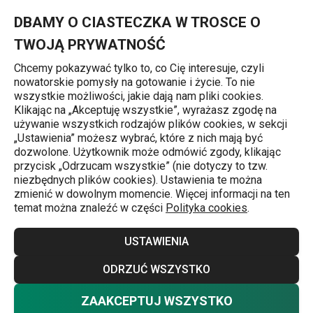
Znajdujesz się na stronie Naczynia do gotowania
0
Przejdź do głównej zawartości
Przejdź do wyszukiwania
Przejdź do nawigacji
MENU
DBAMY O CIASTECZKA W TROSCE O
TWOJĄ PRYWATNOŚĆ
Chcemy pokazywać tylko to, co Cię interesuje, czyli
nowatorskie pomysły na gotowanie i życie. To nie
Gotowanie
wszystkie możliwości, jakie dają nam pliki cookies.
Klikając na „Akceptuję wszystkie”, wyrażasz zgodę na
Naczynia do gotowania
używanie wszystkich rodzajów plików cookies, w sekcji
j
„Ustawienia” możesz wybrać, które z nich mają być
Bez porządnych garnków i patelni ani rusz! Jeśli chcesz
dozwolone. Użytkownik może odmówić zgody, klikając
przycisk „Odrzucam wszystkie” (nie dotyczy to tzw.
dodatkowo gotować szybko i oszczędnie w Twoim domu
niezbędnych plików cookies). Ustawienia te można
nie może zabraknąć dobrego szybkowaru. Doskonale
zmienić w dowolnym momencie. Więcej informacji na ten
temat można znaleźć w części
Polityka cookies
.
zdajemy sobie z tego sprawę i dlatego nasza ofertach
produktów przeznaczonych do gotowania jest
Więcej
USTAWIENIA
maksymalnie szeroka i różnorodna. Przekonaj się sam.
Wysokiej jakości materiały, ponadczasowy design, szereg
ODRZUĆ WSZYSTKO
użytecznych funkci oraz długa gwarancja - to wszystko
ZAAKCEPTUJ WSZYSTKO
Garnki
(
80
)
reprezentują garnki TESCOMA. Możesz wybrać na