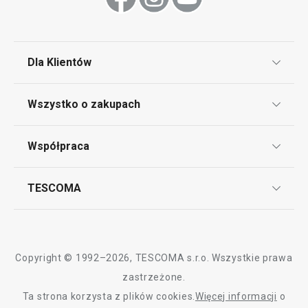
Dla Klientów
Klub TESCOMA
Wszystko o zakupach
Punkt serwisowy
Regulamin sklepu internetowego
Współpraca
Bony podarunkowe
Reklamacje i Zwrot towaru
Często zadawane pytania
Kariera w TESCOMIE
TESCOMA
Dostawa i sposoby płatności
Odbiór zużytego sprzętu
Affiliate program
Gwarancja i serwis TESCOMA
Kontakt
Polityka cookies
Copyright © 1992–2026, TESCOMA s.r.o. Wszystkie prawa
Graficzne oznaczenie produktów
zastrzeżone.
Ta strona korzysta z plików cookies.
Więcej informacji
o
Polityka prywatności