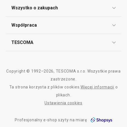
Klub TESCOMA
Wszystko o zakupach
80,90 zł
109,00 zł
Punkt serwisowy
Regulamin sklepu internetowego
Dostępny w e-shopie
Dostępny w e-shopi
Współpraca
Bony podarunkowe
Dostępny w 17 sklepach
Dostępny w 17 skle
Reklamacje i Zwrot towaru
Często zadawane pytania
Kariera w TESCOMIE
Do koszyka
Do koszyka
TESCOMA
Dostawa i sposoby płatności
Odbiór zużytego sprzętu
Affiliate program
Gwarancja i serwis TESCOMA
Kontakt
Polityka cookies
Wszystkie produkty z linii BRAVA
Copyright © 1992–2026, TESCOMA s.r.o. Wszystkie prawa
Graficzne oznaczenie produktów
zastrzeżone.
Ta strona korzysta z plików cookies.
Więcej informacji
o
Polityka prywatności
plikach.
RODO
Ustawienia cookies
Deklaracja dostępności
Profesjonalny e-shop szyty na miarę
O nas