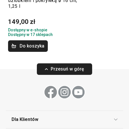
dzióbkiem i pokrywką ø 16 cm,
zmywarce.
1,25 l
149,00 zł
Gotowanie
Dostępny w e-shopie
Dostępny w 17 sklepach
Do koszyka
Przesuń w górę
Rondelek BRAVA z dwustronnym
Patelnia BRAVA 
Dla Klientów
dzióbkiem ø 12 cm, 0,5 l