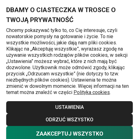
Znajdujesz się na stronie Rondelek BRAVA z dwustronnym dziób
0
Przejdź do głównej zawartości
Przejdź do wyszukiwania
Przejdź do nawigacji
MENU
DBAMY O CIASTECZKA W TROSCE O
TWOJĄ PRYWATNOŚĆ
Chcemy pokazywać tylko to, co Cię interesuje, czyli
nowatorskie pomysły na gotowanie i życie. To nie
Rondelki
wszystkie możliwości, jakie dają nam pliki cookies.
Klikając na „Akceptuję wszystkie”, wyrażasz zgodę na
Rondelek BRAVA z dwustronnym
używanie wszystkich rodzajów plików cookies, w sekcji
„Ustawienia” możesz wybrać, które z nich mają być
dzióbkiem i pokrywką ø 16 cm, 1,25 l
dozwolone. Użytkownik może odmówić zgody, klikając
przycisk „Odrzucam wszystkie” (nie dotyczy to tzw.
niezbędnych plików cookies). Ustawienia te można
zmienić w dowolnym momencie. Więcej informacji na ten
temat można znaleźć w części
Polityka cookies
.
USTAWIENIA
ODRZUĆ WSZYSTKO
ZAAKCEPTUJ WSZYSTKO