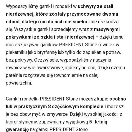
Wyposażyliśmy garnki i rondelki w
uchwyty ze stali
nierdzewnej, które zostały przymocowane dwoma
nitami, dlatego nic do nich nie ścieka
i nie uszkodzą
się. Wszystkie garnki sprzedajemy wraz z
masywnymi
pokrywkami ze szkła i stali nierdzewnej
– dzięki temu
możesz używać garnków PRESIDENT Stone również w
piekarniku jako brytfannę lub tylko do zapiekania potraw,
bez pokrywy. Oczywiście, wyposażyliśmy naczynia
również w wielowarstwowe, indukcyjne dno, dzięki czemu
patelnia rozgrzewa się równomiernie na całej
powierzchni.
Garnki i rondelki PRESIDENT Stone możesz kupić
osobno
lub w praktycznym 8 częściowym komplecie
i możesz
je bez obaw myć w zmywarce. Dzięki wysokiej jakości, z
której słyniemy, zapewniamy wyjątkową
5 -letnią
gwarancję
na garnki PRESIDENT Stone.