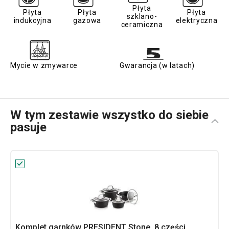
Płyta
Płyta
Płyta
Płyta
szklano-
indukcyjna
gazowa
elektryczna
ceramiczna
Mycie w zmywarce
Gwarancja (w latach)
W tym zestawie wszystko do siebie
pasuje
Komplet garnków PRESIDENT Stone, 8 części