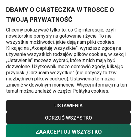
Znajdujesz się na stronie Komplet garnków PRESIDENT Stone, 8
0
Przejdź do głównej zawartości
Przejdź do wyszukiwania
Przejdź do nawigacji
MENU
DBAMY O CIASTECZKA W TROSCE O
TWOJĄ PRYWATNOŚĆ
Chcemy pokazywać tylko to, co Cię interesuje, czyli
nowatorskie pomysły na gotowanie i życie. To nie
Komplety garnków na indukcję
wszystkie możliwości, jakie dają nam pliki cookies.
Klikając na „Akceptuję wszystkie”, wyrażasz zgodę na
Komplet garnków PRESIDENT Stone,
używanie wszystkich rodzajów plików cookies, w sekcji
„Ustawienia” możesz wybrać, które z nich mają być
8 części
dozwolone. Użytkownik może odmówić zgody, klikając
przycisk „Odrzucam wszystkie” (nie dotyczy to tzw.
niezbędnych plików cookies). Ustawienia te można
Darmowa dostawa
zmienić w dowolnym momencie. Więcej informacji na ten
temat można znaleźć w części
Polityka cookies
.
USTAWIENIA
ODRZUĆ WSZYSTKO
ZAAKCEPTUJ WSZYSTKO