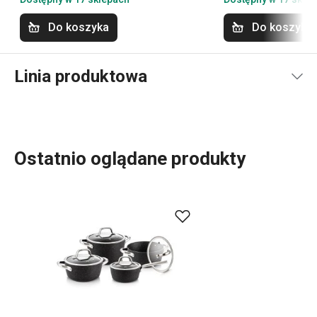
Do koszyka
Do koszyka
Linia produktowa
Ostatnio oglądane produkty
Luksusowe naczynia z wyjątkowo odporną powłoką
nieprzywierającą na zewnątrz i wewnątrz są idealne do
codziennego intensywnego użytkowania. Wewnętrzna
powierzchnia naczyń, która przypomina nieoszlifowany
naturalny kamień, jest odporna także na działanie
nieostrych akcesoriów kuchennych. Możesz gotować oraz
zapiekać w nich bez przypalania i łatwo utrzymasz je w