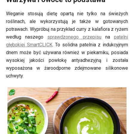
Weganie stosują dietę opartą nie tylko na świeżych
roślinach, ale wykorzystują je także w gotowanych
potrawach. Wypróbuj na przykład curry z kalafiora z ryżem
według naszego
sprawdzonego przepisu
na
patelni
głębokiej SmartCLICK
. To solidna patelnia z indukcyjnym
dnem może być używana również w piekarniku, posiada
wysokiej jakości powłokę antyadhezyjną i została
wyposażona w żaroodporne zdejmowane silikonowe
uchwyty.