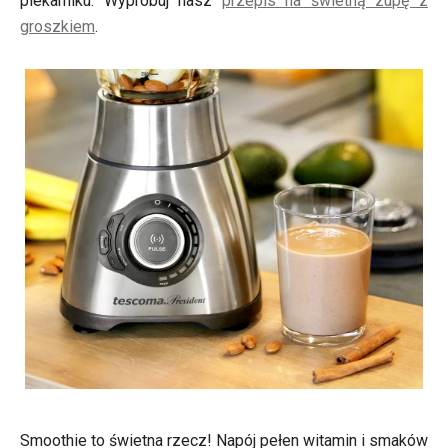
piekarniku. Wypróbuj nasz
przepis na świetną zupę z
groszkiem
.
Smoothie to świetna rzecz! Napój pełen witamin i smaków