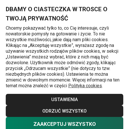
Znajdujesz się na stronie Wegański styczeń - przyłączysz się?
0
Przejdź do głównej zawartości
Przejdź do wyszukiwania
Przejdź do nawigacji
MENU
DBAMY O CIASTECZKA W TROSCE O
TWOJĄ PRYWATNOŚĆ
Chcemy pokazywać tylko to, co Cię interesuje, czyli
nowatorskie pomysły na gotowanie i życie. To nie
Tygodnie tematyczne
wszystkie możliwości, jakie dają nam pliki cookies.
Klikając na „Akceptuję wszystkie”, wyrażasz zgodę na
Wegański styczeń -
używanie wszystkich rodzajów plików cookies, w sekcji
„Ustawienia” możesz wybrać, które z nich mają być
przyłączysz się?
dozwolone. Użytkownik może odmówić zgody, klikając
przycisk „Odrzucam wszystkie” (nie dotyczy to tzw.
niezbędnych plików cookies). Ustawienia te można
zmienić w dowolnym momencie. Więcej informacji na ten
Tygodnie tematyczne
16.12.2025
temat można znaleźć w części
Polityka cookies
.
Czy kiedykolwiek słyszałeś o „Veganuary”, czyli
USTAWIENIA
wegańskim styczniu? Na początku roku często
podejmujemy postanowienia dotyczące poprawy naszego
ODRZUĆ WSZYSTKO
stylu życia, a zwłaszcza diety. Mamy dla Ciebie radę -
ZAAKCEPTUJ WSZYSTKO
wypróbuj dietę wegańską wykluczającą składniki