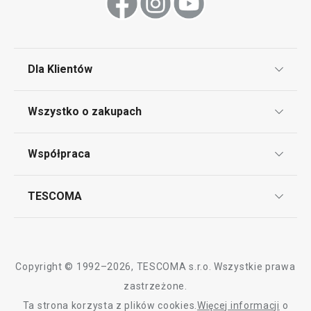
Dla Klientów
Klub TESCOMA
Wszystko o zakupach
Punkt serwisowy
Regulamin sklepu internetowego
Współpraca
Bony podarunkowe
Reklamacje i Zwrot towaru
Często zadawane pytania
Kariera w TESCOMIE
TESCOMA
Dostawa i sposoby płatności
Odbiór zużytego sprzętu
Affiliate program
Gwarancja i serwis TESCOMA
Kontakt
Polityka cookies
Copyright © 1992–2026, TESCOMA s.r.o. Wszystkie prawa
Graficzne oznaczenie produktów
zastrzeżone.
Ta strona korzysta z plików cookies.
Więcej informacji
o