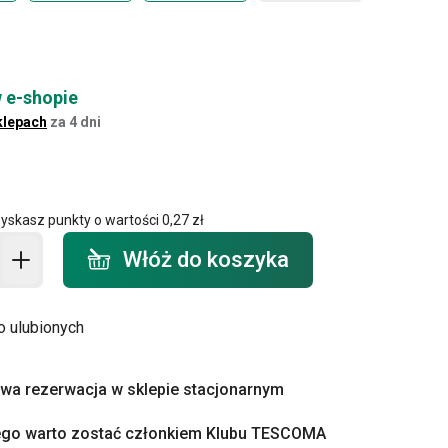
 e-shopie
klepach
za 4 dni
zyskasz punkty o wartości
0,27 zł
o koszyka - ilość
Włóż do koszyka
o ulubionych
a rezerwacja w sklepie stacjonarnym
ego warto zostać członkiem Klubu TESCOMA