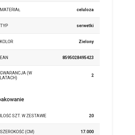
MATERIAŁ
celuloza
TYP
serwetki
KOLOR
Zielony
EAN
8595028495423
GWARANCJA (W
2
LATACH)
akowanie
ILOŚĆ SZT. W ZESTAWIE
20
SZEROKOŚĆ (CM)
17.000