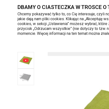
Znajdujesz się na stronie Serwetki FANCY HOME, zielone
DBAMY O CIASTECZKA W TROSCE O
Chcemy pokazywać tylko to, co Cię interesuje, czyli 
jakie dają nam pliki cookies. Klikając na „Akceptuję
720 809 700
cookies, w sekcji „Ustawienia” możesz wybrać, które
Kategorie produktów
Poniedziałek - piąte
przycisk „Odrzucam wszystkie” (nie dotyczy to tzw.
momencie. Więcej informacji na ten temat można zna
Strona główna
Serwowanie
Podkładki, 