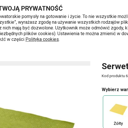
Przejdź do głównej zawartości
Przejdź do wyszukiwania
Przejdź do nawigacji
 TWOJĄ PRYWATNOŚĆ
nowatorskie pomysły na gotowanie i życie. To nie wszystkie możl
 wszystkie”, wyrażasz zgodę na używanie wszystkich rodzajów pli
 z nich mają być dozwolone. Użytkownik może odmówić zgody, kl
k od 8 do 16
 niezbędnych plików cookies). Ustawienia te można zmienić w d
leźć w części
Polityka cookies
.
obrusy, serwetki
Serwetki
Serwetki FANCY HOME, zielo
Serwet
Kod produktu
6
Wybierz war
Żółty