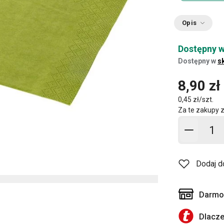
Opis
Dostępny w
Dostępny w
s
8,90 zł
0,45 zł/szt.
Za te zakupy 
Dodaj d
Dodaj d
Darmow
Dlacz