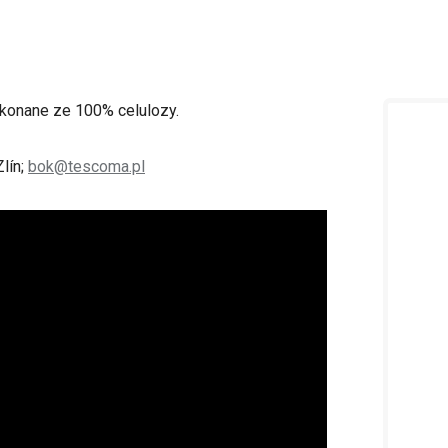
ykonane ze 100% celulozy.
lín;
bok@tescoma.pl