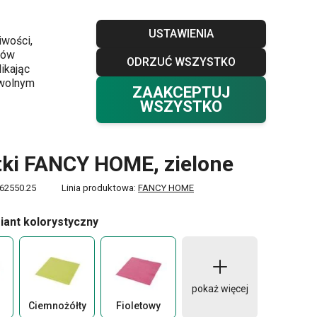
Sklepy
Blog
Klub TESCOMA
Kontakt
USTAWIENIA
iwości,
ków
ODRZUĆ WSZYSTKO
Twój koszyk
0
ikając
Ulubione
Zaloguj się
0,00 zł
owolnym
ZAAKCEPTUJ
WSZYSTKO
ne
ki FANCY HOME, zielone
62550.25
Linia produktowa:
FANCY HOME
iant kolorystyczny
pokaż więcej
Ciemnożółty
Fioletowy