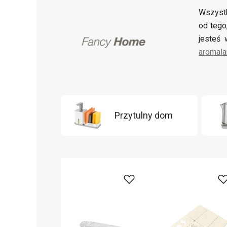
Wszystk
od tego
jesteś
aromal
Przytulny dom