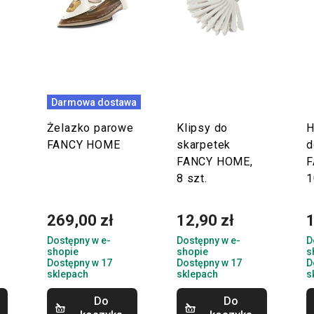
Darmowa dostawa
Żelazko parowe
Klipsy do
H
FANCY HOME
skarpetek
d
FANCY HOME,
F
8 szt.
1
269,00 zł
12,90 zł
1
Dostępny w e-
Dostępny w e-
D
shopie
shopie
s
Dostępny w 17
Dostępny w 17
D
sklepach
sklepach
s
Do
Do