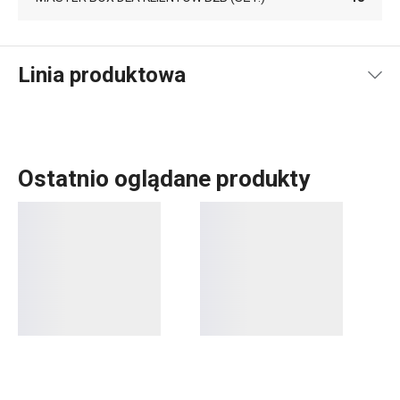
Linia produktowa
Ostatnio oglądane produkty
Wszystko, czego potrzebujesz, aby Twój
dom
stał się
pięknym miejscem, znajdziesz w linii FANCY HOME.
Niezależnie od tego, czy interesuje Cię
serwowanie
,
organizacja domu
przy pomocy pudełek i organizerów czy
łatwe
prasowanie
, jesteś we właściwym miejscu. Nie
zapomnieliśmy także o
zapachach do mieszkania
:
odświeżaczach powietrza
,
aromalampach
oraz wkładach
do nich.