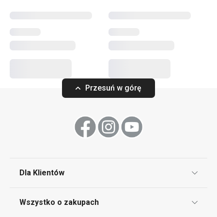
Przytulny dom
Sprzęt elektryczny
Przesuń w górę
Serwowanie
Mycie i sprzątanie
Dla Klientów
Klub TESCOMA
Wszystko o zakupach
Punkt serwisowy