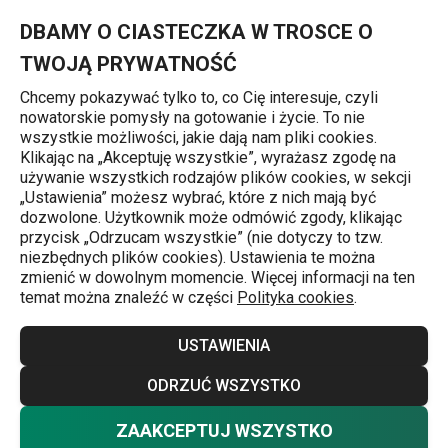
Znajdujesz się na stronie Serwetki FANCY HOME, błękitne
0
Przejdź do głównej zawartości
Przejdź do wyszukiwania
Przejdź do nawigacji
MENU
DBAMY O CIASTECZKA W TROSCE O
TWOJĄ PRYWATNOŚĆ
Chcemy pokazywać tylko to, co Cię interesuje, czyli
nowatorskie pomysły na gotowanie i życie. To nie
Serwetki
wszystkie możliwości, jakie dają nam pliki cookies.
Klikając na „Akceptuję wszystkie”, wyrażasz zgodę na
Serwetki FANCY HOME, błękitne
używanie wszystkich rodzajów plików cookies, w sekcji
„Ustawienia” możesz wybrać, które z nich mają być
dozwolone. Użytkownik może odmówić zgody, klikając
przycisk „Odrzucam wszystkie” (nie dotyczy to tzw.
niezbędnych plików cookies). Ustawienia te można
zmienić w dowolnym momencie. Więcej informacji na ten
temat można znaleźć w części
Polityka cookies
.
USTAWIENIA
ODRZUĆ WSZYSTKO
ZAAKCEPTUJ WSZYSTKO