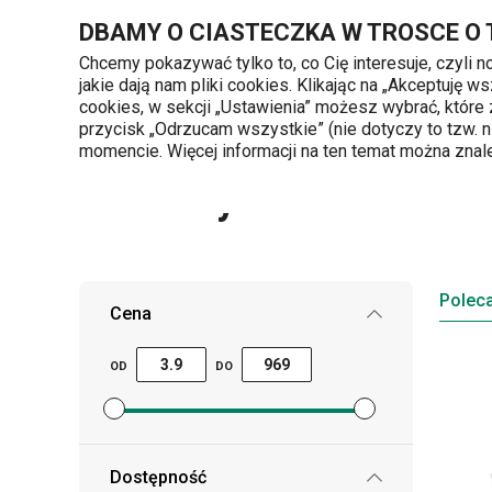
Znajdujesz się na stronie Produkty
DBAMY O CIASTECZKA W TROSCE O
Chcemy pokazywać tylko to, co Cię interesuje, czyli 
jakie dają nam pliki cookies. Klikając na „Akceptuję
720 809 700
cookies, w sekcji „Ustawienia” możesz wybrać, które
Kategorie produktów
Poniedziałek - piąte
przycisk „Odrzucam wszystkie” (nie dotyczy to tzw.
momencie. Więcej informacji na ten temat można zna
Produkty
Polec
Cena
OD
DO
Ustaw filtr ceny minimalnej
Ustaw filtr ceny maksymalnej
Dostępność