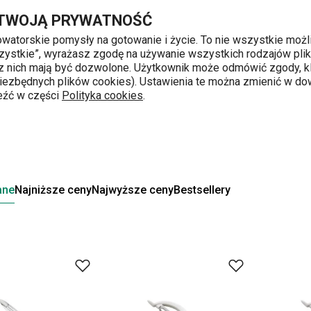
Przejdź do głównej zawartości
Przejdź do wyszukiwania
Przejdź do nawigacji
 TWOJĄ PRYWATNOŚĆ
nowatorskie pomysły na gotowanie i życie. To nie wszystkie możl
 wszystkie”, wyrażasz zgodę na używanie wszystkich rodzajów pli
 z nich mają być dozwolone. Użytkownik może odmówić zgody, kl
k od 8 do 16
 niezbędnych plików cookies). Ustawienia te można zmienić w d
leźć w części
Polityka cookies
.
ane
Najniższe ceny
Najwyższe ceny
Bestsellery