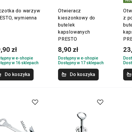
czotka do warzyw
Otwieracz
Otw
ESTO, wymienna
kieszonkowy do
z p
butelek
but
kapslowanych
kap
PRESTO
PR
,90 zł
8,90 zł
23
tępny w e-shopie
Dostępny w e-shopie
Dost
tępny w 16 sklepach
Dostępny w 17 sklepach
Dost
Do koszyka
Do koszyka