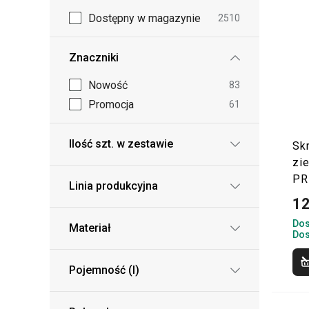
Dostępny w magazynie
2510
Znaczniki
Nowość
83
Promocja
61
Ilość szt. w zestawie
Sk
zi
PR
Linia produkcyjna
12
Dos
Materiał
Dos
Pojemność (l)