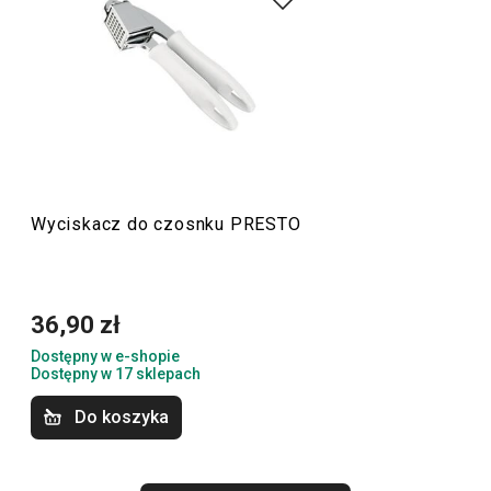
Produkujemy je z materiałów wysokiej jakości, a
jednocześnie są przystępne cenowo. W linii PRESTO
znajdziesz
skrobaki
,
otwieracze
,
chochle
,
sita
,
noże
oraz
inne wyposażenie kuchni. Akcesoria kuchenne PRESTO
ułatwią pracę doświadczonym oraz zaczynającym
kucharzom i kucharkom.
Wyciskacz do czosnku PRESTO
Przybory i akcesoria kuchenne
36,90 zł
Gotowanie
Dostępny w e-shopie
Dostępny w 17 sklepach
Krojenie
Do koszyka
Przytulny dom