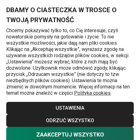
Znajdujesz się na stronie Wyciskacz do czosnku PRESTO
0
Przejdź do głównej zawartości
Przejdź do wyszukiwania
Przejdź do nawigacji
MENU
DBAMY O CIASTECZKA W TROSCE O
TWOJĄ PRYWATNOŚĆ
Chcemy pokazywać tylko to, co Cię interesuje, czyli
nowatorskie pomysły na gotowanie i życie. To nie
Wyciskacze i wyciskarki
wszystkie możliwości, jakie dają nam pliki cookies.
Klikając na „Akceptuję wszystkie”, wyrażasz zgodę na
Wyciskacz do czosnku PRESTO
używanie wszystkich rodzajów plików cookies, w sekcji
„Ustawienia” możesz wybrać, które z nich mają być
dozwolone. Użytkownik może odmówić zgody, klikając
przycisk „Odrzucam wszystkie” (nie dotyczy to tzw.
niezbędnych plików cookies). Ustawienia te można
zmienić w dowolnym momencie. Więcej informacji na ten
temat można znaleźć w części
Polityka cookies
.
USTAWIENIA
ODRZUĆ WSZYSTKO
ZAAKCEPTUJ WSZYSTKO