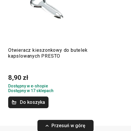
jednocześnie są przystępne cenowo. W linii PRESTO
znajdziesz
skrobaki
,
otwieracze
,
chochle
,
sita
,
noże
oraz
inne wyposażenie kuchni. Akcesoria kuchenne PRESTO
ułatwią pracę doświadczonym oraz zaczynającym
kucharzom i kucharkom.
Otwieracz kieszonkowy do butelek
kapslowanych PRESTO
Przybory i akcesoria kuchenne
8,90 zł
Gotowanie
Dostępny w e-shopie
Dostępny w 17 sklepach
Krojenie
Do koszyka
Przytulny dom
Przesuń w górę