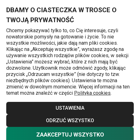
Znajdujesz się na stronie Otwieracz kieszonkowy do butelek 
0
Przejdź do głównej zawartości
Przejdź do wyszukiwania
Przejdź do nawigacji
MENU
DBAMY O CIASTECZKA W TROSCE O
TWOJĄ PRYWATNOŚĆ
Chcemy pokazywać tylko to, co Cię interesuje, czyli
nowatorskie pomysły na gotowanie i życie. To nie
Otwieracze do butelek
wszystkie możliwości, jakie dają nam pliki cookies.
Klikając na „Akceptuję wszystkie”, wyrażasz zgodę na
Otwieracz kieszonkowy do butelek
używanie wszystkich rodzajów plików cookies, w sekcji
„Ustawienia” możesz wybrać, które z nich mają być
kapslowanych PRESTO
dozwolone. Użytkownik może odmówić zgody, klikając
przycisk „Odrzucam wszystkie” (nie dotyczy to tzw.
niezbędnych plików cookies). Ustawienia te można
zmienić w dowolnym momencie. Więcej informacji na ten
temat można znaleźć w części
Polityka cookies
.
USTAWIENIA
ODRZUĆ WSZYSTKO
ZAAKCEPTUJ WSZYSTKO