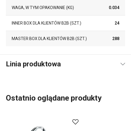
WAGA, W TYM OPAKOWANIE (KG)
0.034
INNER BOX DLA KLIENTÓW B2B (SZT.)
24
MASTER BOX DLA KLIENTÓW B2B (SZT.)
288
Linia produktowa
Ostatnio oglądane produkty
Do szerokiej linii produktowej PRESTO należą
podstawowe, praktyczne
akcesoria kuchenne
.
Produkujemy je z materiałów wysokiej jakości, a