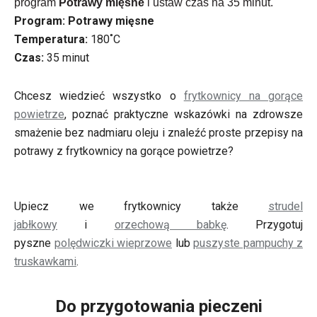
program
Potrawy mięsne
i ustaw czas na 35 minut.
Program:
Potrawy mięsne
Temperatura:
180˚C
Czas:
35 minut
Chcesz wiedzieć wszystko o
frytkownicy na gorące
powietrze
, poznać praktyczne wskazówki na zdrowsze
smażenie bez nadmiaru oleju i znaleźć proste przepisy na
potrawy z frytkownicy na gorące powietrze?
Upiecz we frytkownicy także
strudel
jabłkowy
i
orzechową babkę
. Przygotuj
pyszne
polędwiczki wieprzowe
lub
puszyste pampuchy z
truskawkami
.
Do przygotowania pieczeni