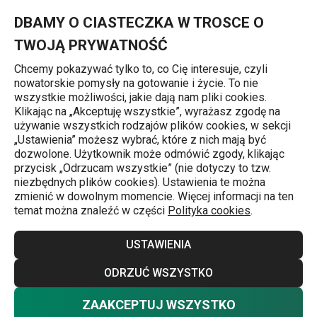
Znajdujesz się na stronie Pieczeń z mięsa mielonego z frytkow
0
Przejdź do głównej zawartości
Przejdź do wyszukiwania
Przejdź do nawigacji
MENU
DBAMY O CIASTECZKA W TROSCE O
TWOJĄ PRYWATNOŚĆ
Chcemy pokazywać tylko to, co Cię interesuje, czyli
nowatorskie pomysły na gotowanie i życie. To nie
Przepisy
wszystkie możliwości, jakie dają nam pliki cookies.
Klikając na „Akceptuję wszystkie”, wyrażasz zgodę na
Pieczeń z mięsa
używanie wszystkich rodzajów plików cookies, w sekcji
„Ustawienia” możesz wybrać, które z nich mają być
mielonego z
dozwolone. Użytkownik może odmówić zgody, klikając
przycisk „Odrzucam wszystkie” (nie dotyczy to tzw.
niezbędnych plików cookies). Ustawienia te można
frytkownicy na
zmienić w dowolnym momencie. Więcej informacji na ten
temat można znaleźć w części
Polityka cookies
.
gorące powietrze
USTAWIENIA
Przepisy
29.05.2026
ODRZUĆ WSZYSTKO
ZAAKCEPTUJ WSZYSTKO