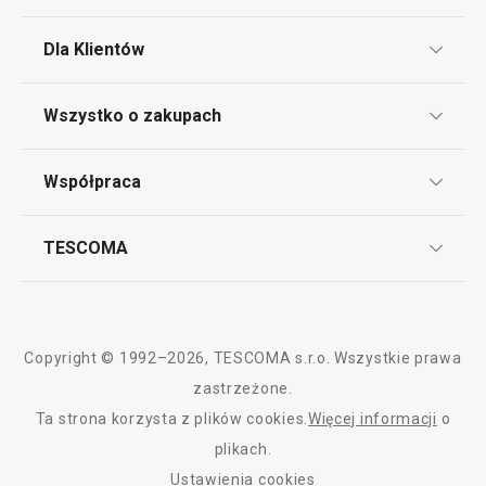
Dla Klientów
Klub TESCOMA
Wszystko o zakupach
Punkt serwisowy
Regulamin sklepu internetowego
Współpraca
Bony podarunkowe
Reklamacje i Zwrot towaru
Często zadawane pytania
Kariera w TESCOMIE
TESCOMA
Dostawa i sposoby płatności
Odbiór zużytego sprzętu
Affiliate program
Gwarancja i serwis TESCOMA
Kontakt
Polityka cookies
Copyright © 1992–2026, TESCOMA s.r.o. Wszystkie prawa
Graficzne oznaczenie produktów
zastrzeżone.
Ta strona korzysta z plików cookies.
Więcej informacji
o
Polityka prywatności
plikach.
RODO
Ustawienia cookies