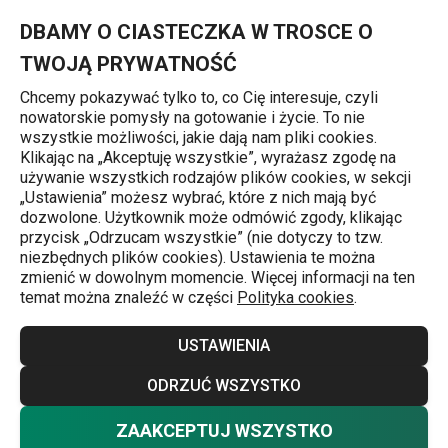
Znajdujesz się na stronie Oferta promocyjna
0
Przejdź do głównej zawartości
Przejdź do wyszukiwania
Przejdź do nawigacji
MENU
DBAMY O CIASTECZKA W TROSCE O
TWOJĄ PRYWATNOŚĆ
Chcemy pokazywać tylko to, co Cię interesuje, czyli
nowatorskie pomysły na gotowanie i życie. To nie
Strona główna
wszystkie możliwości, jakie dają nam pliki cookies.
Klikając na „Akceptuję wszystkie”, wyrażasz zgodę na
Oferta promocyjna
używanie wszystkich rodzajów plików cookies, w sekcji
j
„Ustawienia” możesz wybrać, które z nich mają być
Dziesiątki ulubionych produktów marki TESCOMA możesz
dozwolone. Użytkownik może odmówić zgody, klikając
przycisk „Odrzucam wszystkie” (nie dotyczy to tzw.
teraz kupić w atrakcyjniejszych cenach. Zapoznaj się z
niezbędnych plików cookies). Ustawienia te można
ofertą produktów w promocji i ciesz się korzystnymi
zmienić w dowolnym momencie. Więcej informacji na ten
temat można znaleźć w części
Polityka cookies
.
zakupami.
Więcej
USTAWIENIA
ODRZUĆ WSZYSTKO
Filtrowanie produktów
ZAAKCEPTUJ WSZYSTKO
Sortowanie