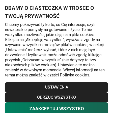
Znajdujesz się na stronie Grill kontaktowy PRESIDENT
0
Przejdź do głównej zawartości
Przejdź do wyszukiwania
Przejdź do nawigacji
MENU
DBAMY O CIASTECZKA W TROSCE O
TWOJĄ PRYWATNOŚĆ
Chcemy pokazywać tylko to, co Cię interesuje, czyli
nowatorskie pomysły na gotowanie i życie. To nie
Grillowanie
wszystkie możliwości, jakie dają nam pliki cookies.
Klikając na „Akceptuję wszystkie”, wyrażasz zgodę na
Grill kontaktowy PRESIDENT
używanie wszystkich rodzajów plików cookies, w sekcji
„Ustawienia” możesz wybrać, które z nich mają być
dozwolone. Użytkownik może odmówić zgody, klikając
-28 %
przycisk „Odrzucam wszystkie” (nie dotyczy to tzw.
niezbędnych plików cookies). Ustawienia te można
Darmowa dostawa
zmienić w dowolnym momencie. Więcej informacji na ten
temat można znaleźć w części
Polityka cookies
.
USTAWIENIA
ODRZUĆ WSZYSTKO
ZAAKCEPTUJ WSZYSTKO