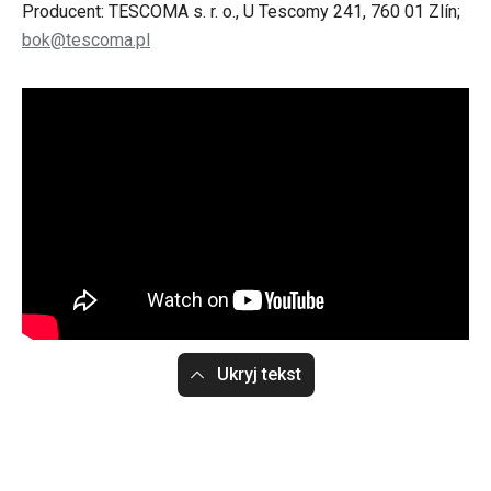
Producent: TESCOMA s. r. o., U Tescomy 241, 760 01 Zlín;
bok@tescoma.pl
Ukryj tekst