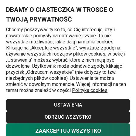
Znajdujesz się na stronie Młynek do orzechów DELÍCIA
0
Przejdź do głównej zawartości
Przejdź do wyszukiwania
Przejdź do nawigacji
MENU
DBAMY O CIASTECZKA W TROSCE O
TWOJĄ PRYWATNOŚĆ
Chcemy pokazywać tylko to, co Cię interesuje, czyli
nowatorskie pomysły na gotowanie i życie. To nie
Młynki
wszystkie możliwości, jakie dają nam pliki cookies.
Klikając na „Akceptuję wszystkie”, wyrażasz zgodę na
Młynek do orzechów DELÍCIA
używanie wszystkich rodzajów plików cookies, w sekcji
„Ustawienia” możesz wybrać, które z nich mają być
dozwolone. Użytkownik może odmówić zgody, klikając
przycisk „Odrzucam wszystkie” (nie dotyczy to tzw.
niezbędnych plików cookies). Ustawienia te można
zmienić w dowolnym momencie. Więcej informacji na ten
temat można znaleźć w części
Polityka cookies
.
USTAWIENIA
ODRZUĆ WSZYSTKO
ZAAKCEPTUJ WSZYSTKO