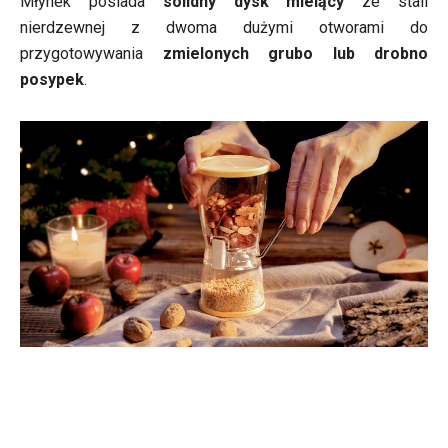
Młynek posiada
solidny dysk mielący
ze stali
nierdzewnej z dwoma dużymi otworami do
przygotowywania
zmielonych grubo lub drobno
posypek
.