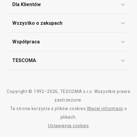
Dla Klientów
Klub TESCOMA
Wszystko o zakupach
Punkt serwisowy
Regulamin sklepu internetowego
Współpraca
Bony podarunkowe
Reklamacje i Zwrot towaru
Często zadawane pytania
Kariera w TESCOMIE
TESCOMA
Dostawa i sposoby płatności
Odbiór zużytego sprzętu
Affiliate program
Gwarancja i serwis TESCOMA
Kontakt
Polityka cookies
Copyright © 1992–2026, TESCOMA s.r.o. Wszystkie prawa
Graficzne oznaczenie produktów
zastrzeżone.
Ta strona korzysta z plików cookies.
Więcej informacji
o
Polityka prywatności
plikach.
RODO
Ustawienia cookies
Deklaracja dostępności