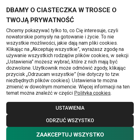
Znajdujesz się na stronie Młynki
0
Przejdź do głównej zawartości
Przejdź do wyszukiwania
Przejdź do nawigacji
MENU
DBAMY O CIASTECZKA W TROSCE O
TWOJĄ PRYWATNOŚĆ
Chcemy pokazywać tylko to, co Cię interesuje, czyli
nowatorskie pomysły na gotowanie i życie. To nie
Młynki i tarki
wszystkie możliwości, jakie dają nam pliki cookies.
Klikając na „Akceptuję wszystkie”, wyrażasz zgodę na
Młynki
używanie wszystkich rodzajów plików cookies, w sekcji
j
„Ustawienia” możesz wybrać, które z nich mają być
Nowoczesne młynki, tarki i maszynki z nierdzewnymi lub
dozwolone. Użytkownik może odmówić zgody, klikając
przycisk „Odrzucam wszystkie” (nie dotyczy to tzw.
ceramicznymi ostrzami ułatwią oraz przyśpieszą mielenie
niezbędnych plików cookies). Ustawienia te można
i tarcie owoców, warzyw, orzechów i twardych serów,
zmienić w dowolnym momencie. Więcej informacji na ten
temat można znaleźć w części
Polityka cookies
.
przygotowywanie domowej bułki tartej i mięsa mielonego.
Zainspiruj się w naszym e-shopem TESCOMA - Ty
Więcej
USTAWIENIA
również możesz zostać mistrzem własnej kuchni. W
naszej ofercie mamy dla Ciebie również idealnie ostre
ODRZUĆ WSZYSTKO
noże do sera
,
warzyw
czy
do mięsa
!
ZAAKCEPTUJ WSZYSTKO
Nie chcesz wybierać? Wybierz pewność