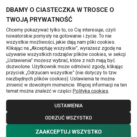
Znajdujesz się na stronie Haczyki
0
Przejdź do głównej zawartości
Przejdź do wyszukiwania
Przejdź do nawigacji
MENU
DBAMY O CIASTECZKA W TROSCE O
TWOJĄ PRYWATNOŚĆ
Chcemy pokazywać tylko to, co Cię interesuje, czyli
nowatorskie pomysły na gotowanie i życie. To nie
Organizacja w kuchni
wszystkie możliwości, jakie dają nam pliki cookies.
Klikając na „Akceptuję wszystkie”, wyrażasz zgodę na
Haczyki do kuchni
używanie wszystkich rodzajów plików cookies, w sekcji
j
„Ustawienia” możesz wybrać, które z nich mają być
Nie bagatelizuj organizacji swojej kuchni, ponieważ nawet
dozwolone. Użytkownik może odmówić zgody, klikając
przycisk „Odrzucam wszystkie” (nie dotyczy to tzw.
małe rzeczy mogą ułatwić lub, przeciwnie, skomplikować
niezbędnych plików cookies). Ustawienia te można
przygotowywanie posiłków. W tej kategorii znajdziesz
zmienić w dowolnym momencie. Więcej informacji na ten
temat można znaleźć w części
Polityka cookies
.
uniwersalne żabki, plastikowe lub stalowe haczyki, które
wystarczy umieścić na
relingu do zawieszania
, a będziesz
Więcej
USTAWIENIA
mieć pod ręką wszystko, czego potrzebujesz.
ODRZUĆ WSZYSTKO
Wskazówka:
TESCOMA ma dla Ciebie również inne
ZAAKCEPTUJ WSZYSTKO
Nie chcesz wybierać? Wybierz pewność
gadżety do kuchni, na przykład
relingi i półeczki
czy