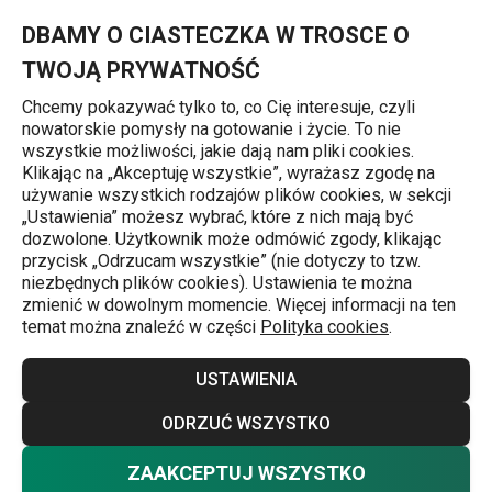
Znajdujesz się na stronie Haczyk mały samoprzylepny PRESTO, 
0
Przejdź do głównej zawartości
Przejdź do wyszukiwania
Przejdź do nawigacji
MENU
DBAMY O CIASTECZKA W TROSCE O
TWOJĄ PRYWATNOŚĆ
Chcemy pokazywać tylko to, co Cię interesuje, czyli
nowatorskie pomysły na gotowanie i życie. To nie
Haczyki
wszystkie możliwości, jakie dają nam pliki cookies.
Klikając na „Akceptuję wszystkie”, wyrażasz zgodę na
Haczyk mały samoprzylepny
używanie wszystkich rodzajów plików cookies, w sekcji
„Ustawienia” możesz wybrać, które z nich mają być
PRESTO, 4 szt.
dozwolone. Użytkownik może odmówić zgody, klikając
przycisk „Odrzucam wszystkie” (nie dotyczy to tzw.
niezbędnych plików cookies). Ustawienia te można
zmienić w dowolnym momencie. Więcej informacji na ten
temat można znaleźć w części
Polityka cookies
.
USTAWIENIA
ODRZUĆ WSZYSTKO
ZAAKCEPTUJ WSZYSTKO