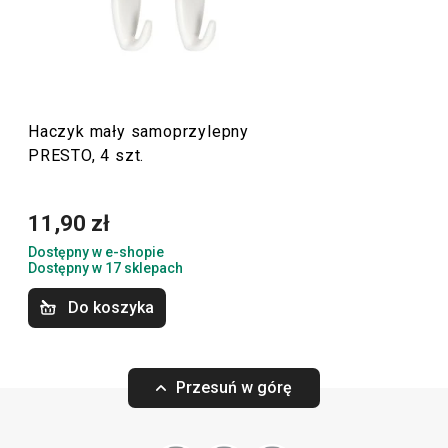
znajdziesz
skrobaki
,
otwieracze
,
chochle
,
sita
,
noże
oraz
inne wyposażenie kuchni. Akcesoria kuchenne PRESTO
ułatwią pracę doświadczonym oraz zaczynającym
kucharzom i kucharkom.
Haczyk mały samoprzylepny
PRESTO, 4 szt.
Przybory i akcesoria kuchenne
11,90 zł
Gotowanie
Dostępny w e-shopie
Dostępny w 17 sklepach
Krojenie
Do koszyka
Przytulny dom
Przesuń w górę
Pieczenie