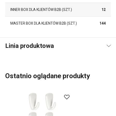
INNER BOX DLA KLIENTÓW B2B (SZT.)
12
MASTER BOX DLA KLIENTÓW B2B (SZT.)
144
Linia produktowa
Ostatnio oglądane produkty
Do szerokiej linii produktowej PRESTO należą
podstawowe, praktyczne
akcesoria kuchenne
.
Produkujemy je z materiałów wysokiej jakości, a
jednocześnie są przystępne cenowo. W linii PRESTO