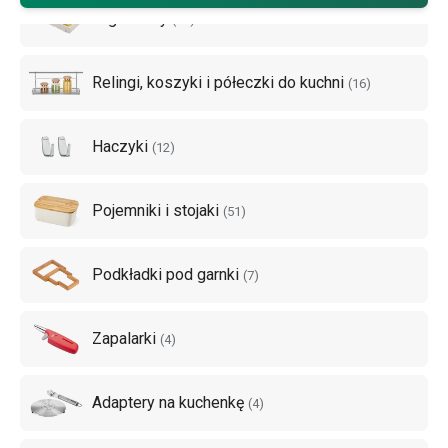
nasze pojemniki na
przybory kuchenne
, stojaki na ręczniki
Organizery
(
34
)
papierowe, pojemniki na torebki herbaty czy łyżki i łopatki.
Zaprowadź prawdziwy porządek w swojej kuchni!
Relingi, koszyki i półeczki do kuchni
(
16
)
Haczyki
(
12
)
Pojemniki i stojaki
(
51
)
Podkładki pod garnki
(
7
)
Zapalarki
(
4
)
Adaptery na kuchenkę
(
4
)