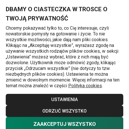
Znajdujesz się na stronie Organizacja w kuchni
0
Przejdź do głównej zawartości
Przejdź do wyszukiwania
Przejdź do nawigacji
MENU
DBAMY O CIASTECZKA W TROSCE O
TWOJĄ PRYWATNOŚĆ
Chcemy pokazywać tylko to, co Cię interesuje, czyli
nowatorskie pomysły na gotowanie i życie. To nie
Przytulny dom
wszystkie możliwości, jakie dają nam pliki cookies.
Klikając na „Akceptuję wszystkie”, wyrażasz zgodę na
Pojemniki kuchenne, stojaki
używanie wszystkich rodzajów plików cookies, w sekcji
j
„Ustawienia” możesz wybrać, które z nich mają być
na ręczniki i organizery
dozwolone. Użytkownik może odmówić zgody, klikając
przycisk „Odrzucam wszystkie” (nie dotyczy to tzw.
Niezależnie od tego, czy masz przestronną kuchnię z
niezbędnych plików cookies). Ustawienia te można
zmienić w dowolnym momencie. Więcej informacji na ten
dużą ilością miejsca do przechowywania, czy małą
temat można znaleźć w części
Polityka cookies
.
kuchnię, w której musisz myśleć o każdym wolnym
centymetrze, myśl praktycznie.
Wyposażenie kuchni
USTAWIENIA
będzie znacznie łatwiejsze do znalezienia, a
akcesoria
Więcej
ODRZUĆ WSZYSTKO
kuchenne
będziesz mieć zawsze pod ręką, jeśli
zaopatrzysz się we właściwych pomocników. Zerknij na
ZAAKCEPTUJ WSZYSTKO