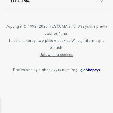
TESCOMA
Dostawa i sposoby płatności
Odbiór zużytego sprzętu
Affiliate program
Gwarancja i serwis TESCOMA
Kontakt
Polityka cookies
Copyright © 1992–2026, TESCOMA s.r.o. Wszystkie prawa
Graficzne oznaczenie produktów
zastrzeżone.
Ta strona korzysta z plików cookies.
Więcej informacji
o
Polityka prywatności
plikach.
RODO
Ustawienia cookies
Deklaracja dostępności
Profesjonalny e-shop szyty na miarę
O nas
Design
Blog
Jakość