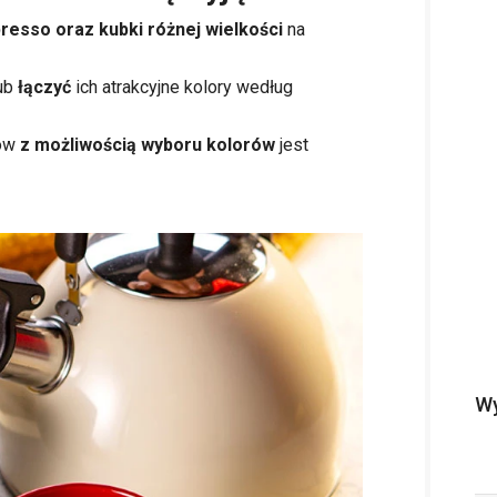
presso oraz kubki różnej wielkości
na
ub
łączyć
ich atrakcyjne kolory według
ków
z możliwością wyboru kolorów
jest
Wy