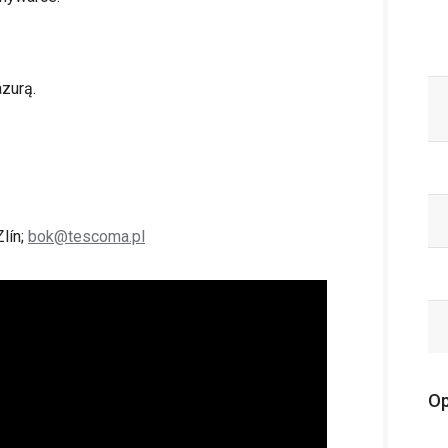
zurą.
lín;
bok@tescoma.pl
Op