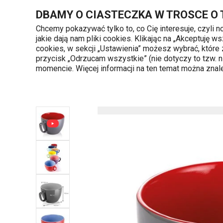
Znajdujesz się na stronie Extra duży kubek CREMA SHINE, szary
DBAMY O CIASTECZKA W TROSCE O
Chcemy pokazywać tylko to, co Cię interesuje, czyli 
jakie dają nam pliki cookies. Klikając na „Akceptuję
720 809 700
cookies, w sekcji „Ustawienia” możesz wybrać, które
Kategorie produktów
Poniedziałek - piąte
przycisk „Odrzucam wszystkie” (nie dotyczy to tzw.
momencie. Więcej informacji na ten temat można zna
Strona główna
Napoje
Kubki i filiżanki