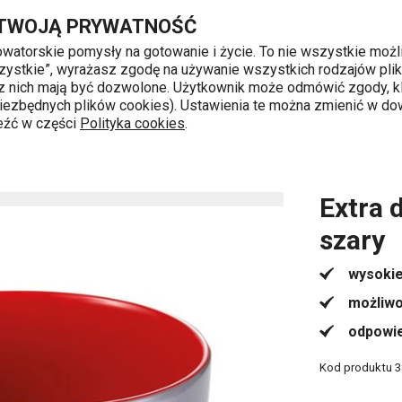
Przejdź do głównej zawartości
Przejdź do wyszukiwania
Przejdź do nawigacji
 TWOJĄ PRYWATNOŚĆ
nowatorskie pomysły na gotowanie i życie. To nie wszystkie możl
 wszystkie”, wyrażasz zgodę na używanie wszystkich rodzajów pli
 z nich mają być dozwolone. Użytkownik może odmówić zgody, kl
k od 8 do 16
 niezbędnych plików cookies). Ustawienia te można zmienić w d
leźć w części
Polityka cookies
.
Kubki
Extra duży kubek CREMA SHINE, szary
Extra 
szary
wysokie
możliwo
odpowie
Kod produktu
3