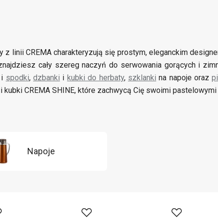
y z linii CREMA charakteryzują się prostym, eleganckim design
ii znajdziesz cały szereg naczyń do serwowania gorących i zi
i
spodki
,
dzbanki
i
kubki do herbaty
,
szklanki
na napoje oraz
p
ki i kubki CREMA SHINE, które zachwycą Cię swoimi pastelowymi 
Napoje