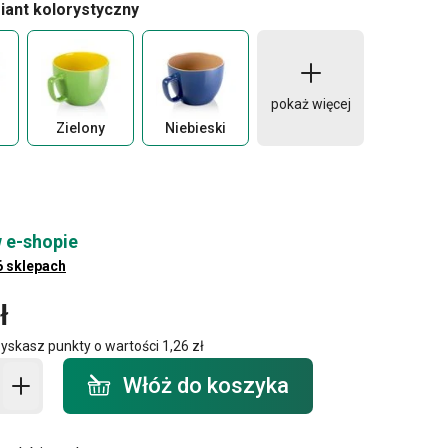
iant kolorystyczny
pokaż więcej
Zielony
Niebieski
 e-shopie
6 sklepach
ł
zyskasz punkty o wartości
1,26 zł
o koszyka - ilość
Włóż do koszyka