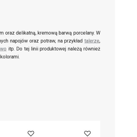
em oraz delikatną, kremową barwą porcelany. W
mnych napojów oraz potraw, na przykład
talerze
,
iwo
itp. Do tej linii produktowej należą również
kolorami.