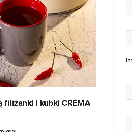
In
ą filiżanki i kubki CREMA
zmywarce.