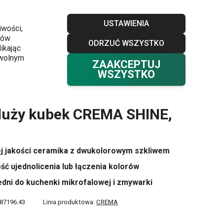
Sklepy
Blog
Klub TESCOMA
Kontakt
USTAWIENIA
iwości,
ków
ODRZUĆ WSZYSTKO
Twój koszyk
0
ikając
Ulubione
Zaloguj się
0,00 zł
owolnym
ZAAKCEPTUJ
WSZYSTKO
duży kubek CREMA SHINE,
j jakości ceramika z dwukolorowym szkliwem
ść ujednolicenia lub łączenia kolorów
dni do kuchenki mikrofalowej i zmywarki
87196.43
Linia produktowa:
CREMA