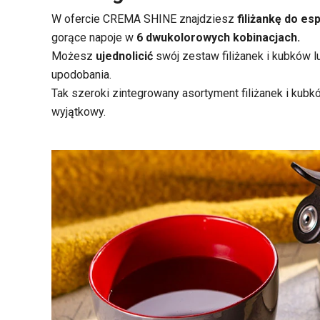
W ofercie CREMA SHINE znajdziesz
filiżankę do es
gorące napoje w
6 dwukolorowych kobinacjach.
Możesz
ujednolicić
swój zestaw filiżanek i kubków
l
upodobania.
Tak szeroki zintegrowany asortyment filiżanek i kub
wyjątkowy.