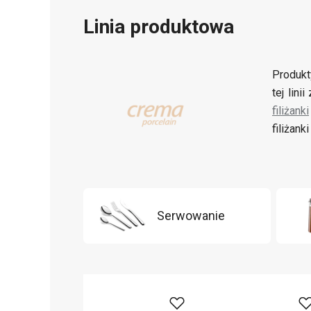
Linia produktowa
Produkt
tej lin
filiżanki
filiżan
Serwowanie