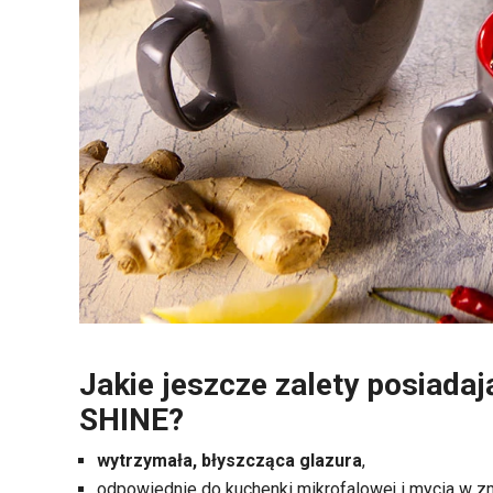
Jakie jeszcze zalety posiadaj
SHINE?
wytrzymała, błyszcząca glazura
,
odpowiednie do kuchenki mikrofalowej i mycia w 