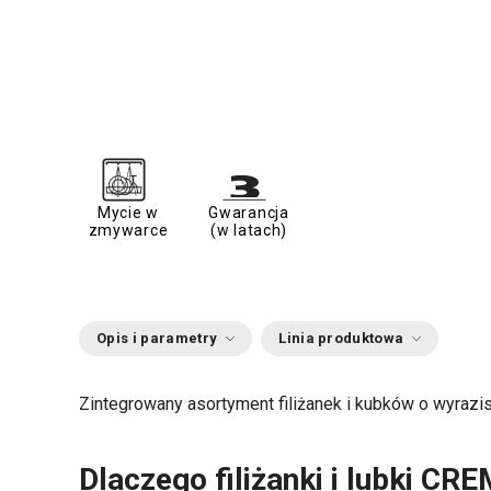
Mycie w
Gwarancja
zmywarce
(w latach)
Opis i parametry
Linia produktowa
Zintegrowany asortyment filiżanek i kubków o wyrazis
Dlaczego filiżanki i lubki C