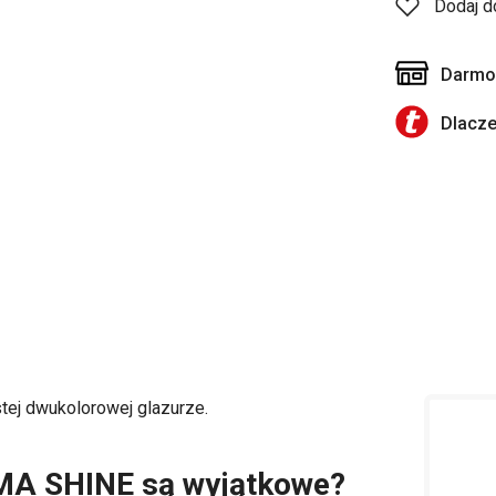
Dodaj d
Darmow
Dlacz
tej dwukolorowej glazurze.
REMA SHINE są wyjątkowe?