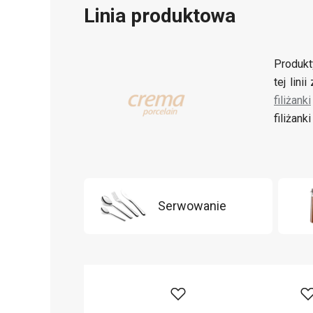
Linia produktowa
Produkt
tej lin
filiżanki
filiżan
Serwowanie