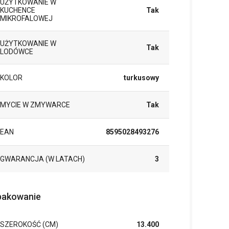
UŻYTKOWANIE W
KUCHENCE
Tak
MIKROFALOWEJ
UŻYTKOWANIE W
Tak
LODÓWCE
KOLOR
turkusowy
MYCIE W ZMYWARCE
Tak
EAN
8595028493276
GWARANCJA (W LATACH)
3
akowanie
SZEROKOŚĆ (CM)
13.400