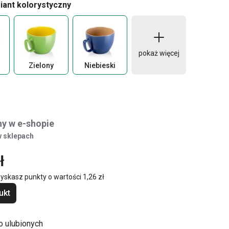
iant kolorystyczny
pokaż więcej
Zielony
Niebieski
y w e-shopie
 sklepach
ł
zyskasz punkty o wartości
1,26 zł
ukt
o ulubionych