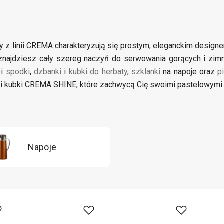
y z linii CREMA charakteryzują się prostym, eleganckim design
ii znajdziesz cały szereg naczyń do serwowania gorących i zi
i
spodki
,
dzbanki
i
kubki do herbaty
,
szklanki
na napoje oraz
p
ki i kubki CREMA SHINE, które zachwycą Cię swoimi pastelowymi 
Napoje