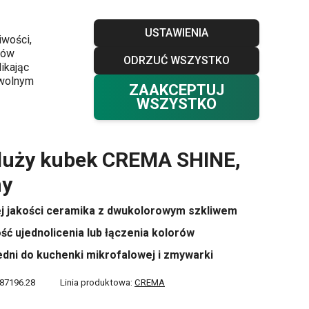
Sklepy
Blog
Klub TESCOMA
Kontakt
USTAWIENIA
iwości,
ków
ODRZUĆ WSZYSTKO
Twój koszyk
0
ikając
Ulubione
Zaloguj się
0,00 zł
owolnym
ZAAKCEPTUJ
WSZYSTKO
duży kubek CREMA SHINE,
ny
j jakości ceramika z dwukolorowym szkliwem
ść ujednolicenia lub łączenia kolorów
dni do kuchenki mikrofalowej i zmywarki
87196.28
Linia produktowa:
CREMA