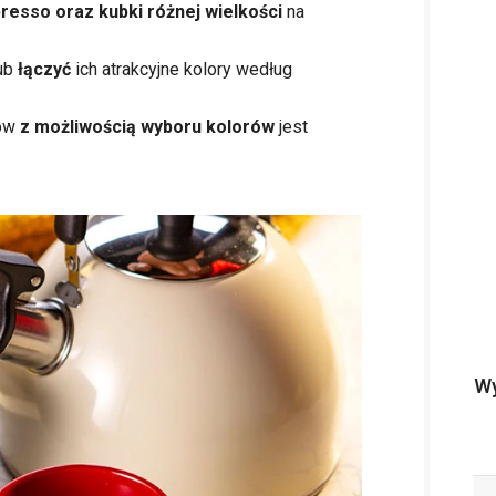
presso oraz kubki różnej wielkości
na
ub
łączyć
ich atrakcyjne kolory według
ków
z możliwością wyboru kolorów
jest
Wy