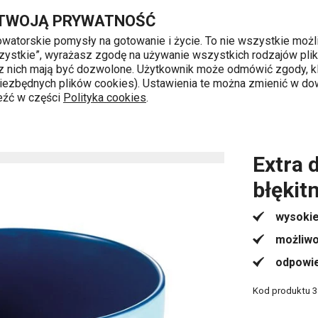
tny
Przejdź do głównej zawartości
Przejdź do wyszukiwania
Przejdź do nawigacji
 TWOJĄ PRYWATNOŚĆ
nowatorskie pomysły na gotowanie i życie. To nie wszystkie możl
 wszystkie”, wyrażasz zgodę na używanie wszystkich rodzajów pli
 z nich mają być dozwolone. Użytkownik może odmówić zgody, kl
k od 8 do 16
 niezbędnych plików cookies). Ustawienia te można zmienić w d
leźć w części
Polityka cookies
.
Kubki
Extra duży kubek CREMA SHINE, błękitny
Extra 
błękit
wysokie
możliwo
odpowie
Kod produktu
3