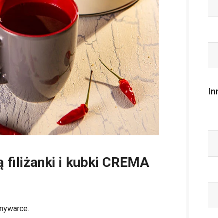
In
ą filiżanki i kubki CREMA
zmywarce.