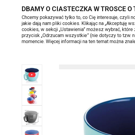
Znajdujesz się na stronie Extra duży kubek CREMA SHINE, błęki
DBAMY O CIASTECZKA W TROSCE O
Chcemy pokazywać tylko to, co Cię interesuje, czyli 
jakie dają nam pliki cookies. Klikając na „Akceptuję
720 809 700
cookies, w sekcji „Ustawienia” możesz wybrać, które
Kategorie produktów
Poniedziałek - piąte
przycisk „Odrzucam wszystkie” (nie dotyczy to tzw.
momencie. Więcej informacji na ten temat można zna
Strona główna
Napoje
Kubki i filiżanki