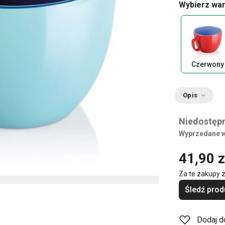
Wybierz war
Czerwony
Opis
Niedostępn
Wyprzedane w
41,90 z
Za te zakupy 
Śledź prod
Dodaj d