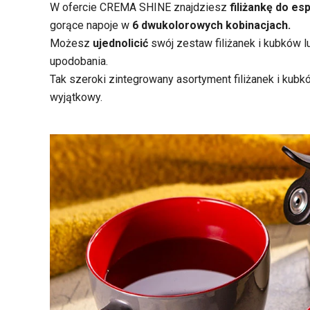
W ofercie CREMA SHINE znajdziesz
filiżankę do es
gorące napoje w
6 dwukolorowych kobinacjach.
Możesz
ujednolicić
swój zestaw filiżanek i kubków
l
upodobania.
Tak szeroki zintegrowany asortyment filiżanek i kub
wyjątkowy.