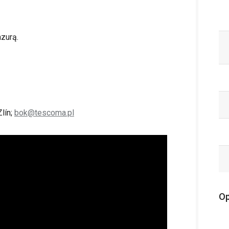
zurą.
lín;
bok@tescoma.pl
Op