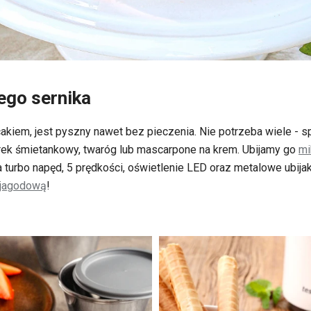
ego sernika
akiem, jest pyszny nawet bez pieczenia. Nie potrzeba wiele - s
ek śmietankowy, twaróg lub mascarpone na krem. Ubijamy go
mi
a turbo napęd, 5 prędkości, oświetlenie LED oraz metalowe ubijaki
 jagodową
!