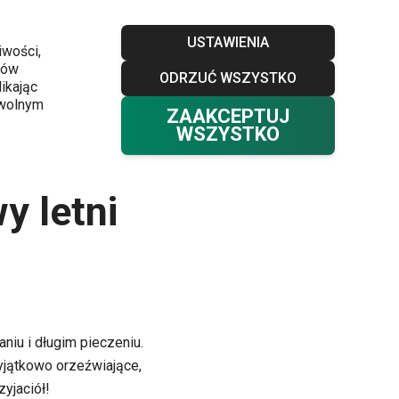
Sklepy
Blog
Klub TESCOMA
Kontakt
USTAWIENIA
iwości,
ków
ODRZUĆ WSZYSTKO
Twój koszyk
0
ikając
Ulubione
Zaloguj się
0,00 zł
owolnym
ZAAKCEPTUJ
WSZYSTKO
y letni
niu i długim pieczeniu.
wyjątkowo orzeźwiające,
yjaciół!