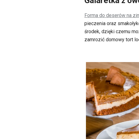
Galaretka z ow
Forma do deserów na zi
pieczenia oraz smakołykó
środek, dzięki czemu mo
zamrozić domowy tort lo