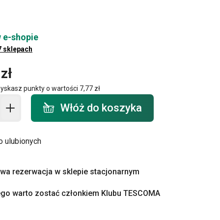
 e-shopie
7 sklepach
zł
zyskasz punkty o wartości
7,77 zł
o koszyka - ilość
Włóż do koszyka
o ulubionych
a rezerwacja w sklepie stacjonarnym
ego warto zostać członkiem Klubu TESCOMA