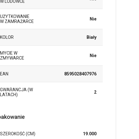
W LODÓWCE
UŻYTKOWANIE
Nie
W ZAMRAŻARCE
KOLOR
Biały
MYCIE W
Nie
ZMYWARCE
EAN
8595028407976
GWARANCJA (W
2
LATACH)
akowanie
SZEROKOŚĆ (CM)
19.000