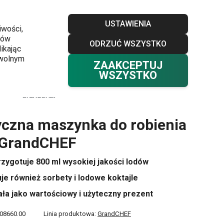
Sklepy
Blog
Klub TESCOMA
Kontakt
USTAWIENIA
iwości,
ków
ODRZUĆ WSZYSTKO
Twój koszyk
0
ikając
Ulubione
Zaloguj się
0,00 zł
owolnym
ZAAKCEPTUJ
WSZYSTKO
Elektryczna maszynka do robienia lodów
GrandCHEF
yczna maszynka do robienia
 GrandCHEF
rzygotuje 800 ml wysokiej jakości lodów
je również sorbety i lodowe koktajle
ła jako wartościowy i użyteczny prezent
08660.00
Linia produktowa:
GrandCHEF