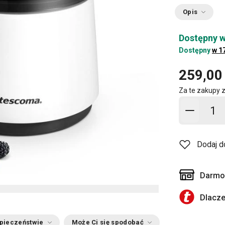
Opis
Dostępny w
Dostępny
w 1
259,00 
Za te zakupy 
Dodaj d
Dodaj d
Darmow
Dlacz
zpieczeństwie
Może Ci się spodobać