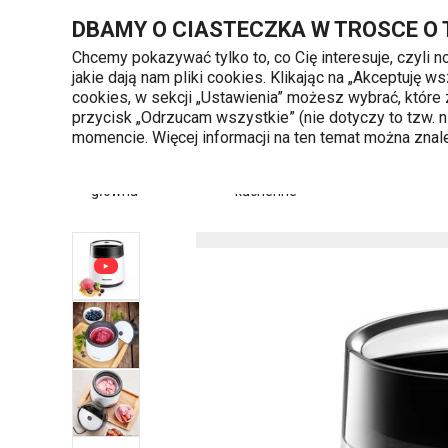
Znajdujesz się na stronie Elektryczna maszynka do robienia l
DBAMY O CIASTECZKA W TROSCE O
Chcemy pokazywać tylko to, co Cię interesuje, czyli 
jakie dają nam pliki cookies. Klikając na „Akceptuję
720 809 700
cookies, w sekcji „Ustawienia” możesz wybrać, które
Kategorie produktów
Poniedziałek - piąte
przycisk „Odrzucam wszystkie” (nie dotyczy to tzw.
momencie. Więcej informacji na ten temat można zna
Strona
Przybory i akcesoria
główna
kuchenne