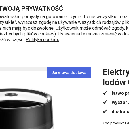
odów GrandCHEF
Przejdź do głównej zawartości
Przejdź do wyszukiwania
Przejdź do nawigacji
 TWOJĄ PRYWATNOŚĆ
nowatorskie pomysły na gotowanie i życie. To nie wszystkie możl
 wszystkie”, wyrażasz zgodę na używanie wszystkich rodzajów pli
 z nich mają być dozwolone. Użytkownik może odmówić zgody, kl
k od 8 do 16
 niezbędnych plików cookies). Ustawienia te można zmienić w d
leźć w części
Polityka cookies
.
Przygotowywanie potraw
Przygotowanie
domowych
lodów
Elektr
Darmowa dostawa
lodów
łatwo p
wyczaru
doskona
Kod produktu
9