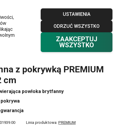
Sklepy
Blog
Klub TESCOMA
Kontakt
USTAWIENIA
iwości,
ków
ODRZUĆ WSZYSTKO
Twój koszyk
0
ikając
Ulubione
Zaloguj się
0,00 zł
owolnym
ZAAKCEPTUJ
WSZYSTKO
x 22 cm
anna z pokrywką PREMIUM
2 cm
wierająca powłoka brytfanny
 pokrywa
a gwarancja
01939.00
Linia produktowa:
PREMIUM