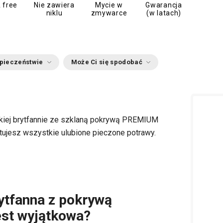
 free
Nie zawiera
Mycie w
Gwarancja
niklu
zmywarce
(w latach)
zpieczeństwie
Może Ci się spodobać
iej brytfannie ze szklaną pokrywą PREMIUM
tujesz wszystkie ulubione pieczone potrawy.
ytfanna z pokrywą
st wyjątkowa?