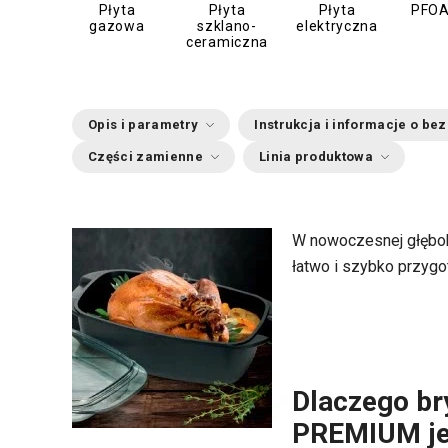
Płyta
Płyta
Płyta
PFOA
gazowa
szklano-
elektryczna
ceramiczna
Opis i parametry
Instrukcja i informacje o be
Części zamienne
Linia produktowa
W nowoczesnej głębok
łatwo i szybko przygo
Dlaczego br
PREMIUM je