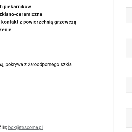
ch piekarników
szklano-ceramiczne
 kontakt z powierzchnią grzewczą
zenie
.
ą, pokrywa z żaroodpornego szkła.
lín;
bok@tescoma.pl