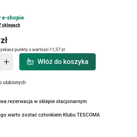
 e-shopie
7 sklepach
zł
zyskasz punkty o wartości
11,37 zł
o koszyka - ilość
Włóż do koszyka
o ulubionych
a rezerwacja w sklepie stacjonarnym
ego warto zostać członkiem Klubu TESCOMA