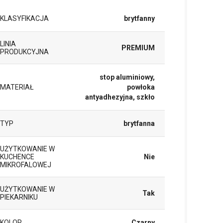
KLASYFIKACJA
brytfanny
LINIA
PREMIUM
PRODUKCYJNA
stop aluminiowy,
MATERIAŁ
powłoka
antyadhezyjna, szkło
TYP
brytfanna
UŻYTKOWANIE W
KUCHENCE
Nie
MIKROFALOWEJ
UŻYTKOWANIE W
Tak
PIEKARNIKU
KOLOR
Czarny