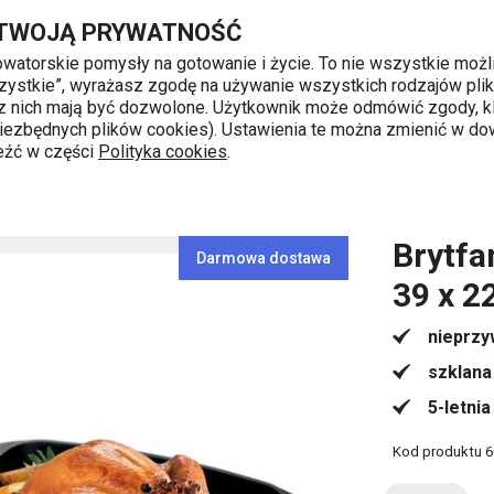
 22 cm
Przejdź do głównej zawartości
Przejdź do wyszukiwania
Przejdź do nawigacji
 TWOJĄ PRYWATNOŚĆ
nowatorskie pomysły na gotowanie i życie. To nie wszystkie możl
 wszystkie”, wyrażasz zgodę na używanie wszystkich rodzajów pli
 z nich mają być dozwolone. Użytkownik może odmówić zgody, kl
k od 8 do 16
 niezbędnych plików cookies). Ustawienia te można zmienić w d
leźć w części
Polityka cookies
.
Brytfanny z pokrywą
Brytfanna z pokrywką PREMIUM 39 
Brytf
Darmowa dostawa
39 x 2
nieprzy
szklana
5-letni
Kod produktu
6