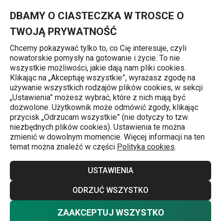
Znajdujesz się na stronie Brytfanny
0
Przejdź do głównej zawartości
Przejdź do wyszukiwania
Przejdź do nawigacji
MENU
DBAMY O CIASTECZKA W TROSCE O
TWOJĄ PRYWATNOŚĆ
Chcemy pokazywać tylko to, co Cię interesuje, czyli
nowatorskie pomysły na gotowanie i życie. To nie
Pieczenie
wszystkie możliwości, jakie dają nam pliki cookies.
Klikając na „Akceptuję wszystkie”, wyrażasz zgodę na
Brytfanny
używanie wszystkich rodzajów plików cookies, w sekcji
j
„Ustawienia” możesz wybrać, które z nich mają być
Świątecznej gęsi i zapiekankom makaronowym na pewno
dozwolone. Użytkownik może odmówić zgody, klikając
przycisk „Odrzucam wszystkie” (nie dotyczy to tzw.
będzie wygodnie w ogromnej brytfannie z powłoką
niezbędnych plików cookies). Ustawienia te można
antyadhezyjną lub przezroczystej brytfannie z wysokiej
zmienić w dowolnym momencie. Więcej informacji na ten
temat można znaleźć w części
Polityka cookies
.
jakości szkła. Piecz bez przypalania i bez zmartwień –
wysoka jakość jest dla nas niezwykle ważna, a dodatkowo
Więcej
USTAWIENIA
wszystkie brytfanny mają wydłużoną gwarancję!
ODRZUĆ WSZYSTKO
ZAAKCEPTUJ WSZYSTKO
Brytfanny z pokrywą
(
8
)