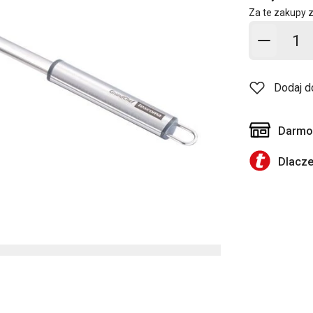
Za te zakupy 
Dodaj d
Dodaj d
Darmow
Dlacz