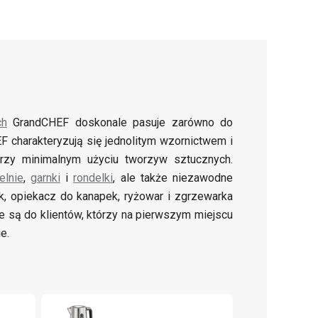
ch
GrandCHEF doskonale pasuje zarówno do
F charakteryzują się jednolitym wzornictwem i
przy minimalnym użyciu tworzyw sztucznych.
elnie
,
garnki
i
rondelki
, ale także niezawodne
ik, opiekacz do kanapek, ryżowar i zgrzewarka
ane są do klientów, którzy na pierwszym miejscu
e.