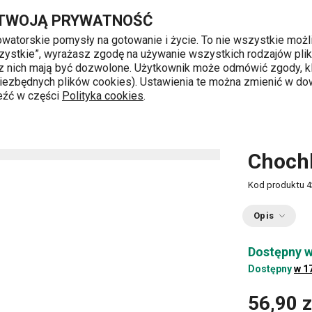
Przejdź do głównej zawartości
Przejdź do wyszukiwania
Przejdź do nawigacji
 TWOJĄ PRYWATNOŚĆ
nowatorskie pomysły na gotowanie i życie. To nie wszystkie możl
 wszystkie”, wyrażasz zgodę na używanie wszystkich rodzajów pli
 z nich mają być dozwolone. Użytkownik może odmówić zgody, kl
k od 8 do 16
 niezbędnych plików cookies). Ustawienia te można zmienić w d
leźć w części
Polityka cookies
.
 gotowania
Chochle
Chochla do sosu GrandCHEF
Choch
Kod produktu
4
Opis
Dostępny w
Dostępny
w 1
56,90 z