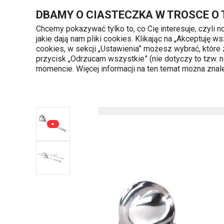
Znajdujesz się na stronie Chochla do sosu GrandCHEF
DBAMY O CIASTECZKA W TROSCE O
Chcemy pokazywać tylko to, co Cię interesuje, czyli 
jakie dają nam pliki cookies. Klikając na „Akceptuję
720 809 700
cookies, w sekcji „Ustawienia” możesz wybrać, które
Kategorie produktów
Poniedziałek - piąte
przycisk „Odrzucam wszystkie” (nie dotyczy to tzw.
momencie. Więcej informacji na ten temat można zna
Strona główna
Gotowanie
Akcesoria do