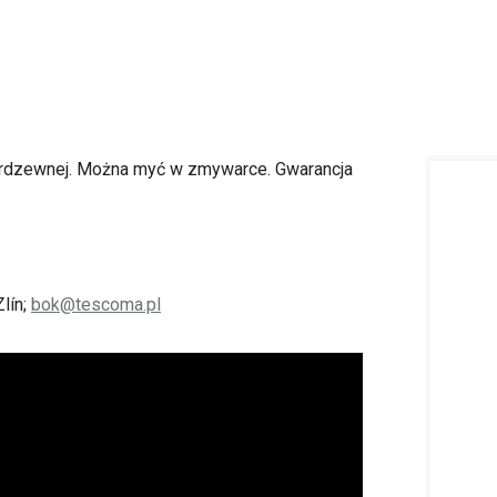
nierdzewnej. Można myć w zmywarce. Gwarancja
lín;
bok@tescoma.pl