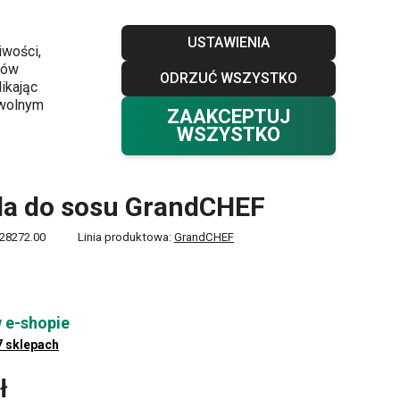
Sklepy
Blog
Klub TESCOMA
Kontakt
USTAWIENIA
iwości,
ków
ODRZUĆ WSZYSTKO
Twój koszyk
0
ikając
Ulubione
Zaloguj się
0,00 zł
owolnym
ZAAKCEPTUJ
WSZYSTKO
la do sosu GrandCHEF
28272.00
Linia produktowa:
GrandCHEF
 e-shopie
7 sklepach
ł