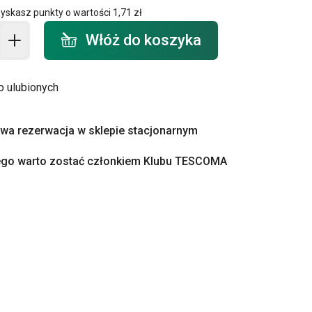
zyskasz punkty o wartości
1,71 zł
o koszyka - ilość
Włóż do koszyka
o ulubionych
a rezerwacja w sklepie stacjonarnym
ego warto zostać członkiem Klubu TESCOMA