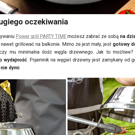
ługiego oczekiwania
wywaniu
Power grill PARTY TIME
możesz zabrać ze sobą
na dzi
nawet grillować na balkonie. Mimo że jest mały, jest
gotowy do
czy mu minimalna ilość węgla drzewnego. Jak to możliw
o wydajność
. Pojemnik na węgiel drzewny jest zamykany od g
l nie dymi
.