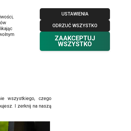
Sklepy
Blog
Klub TESCOMA
Kontakt
USTAWIENIA
iwości,
ków
ODRZUĆ WSZYSTKO
Twój koszyk
0
ikając
Ulubione
Zaloguj się
0,00 zł
owolnym
ZAAKCEPTUJ
WSZYSTKO
nie wszystkiego, czego
jesz. I zerknij na naszą