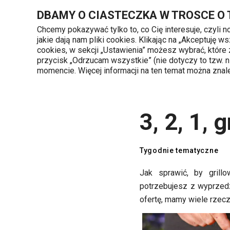
Znajdujesz się na stronie 3, 2, 1, grillujemy!
DBAMY O CIASTECZKA W TROSCE O
Chcemy pokazywać tylko to, co Cię interesuje, czyli 
jakie dają nam pliki cookies. Klikając na „Akceptuję
720 809 700
cookies, w sekcji „Ustawienia” możesz wybrać, które
Kategorie produktów
Poniedziałek - piąte
przycisk „Odrzucam wszystkie” (nie dotyczy to tzw.
momencie. Więcej informacji na ten temat można zna
Strona główna
TESCOMA blog
Tygodni
3, 2, 1, 
Tygodnie tematyczne
Jak sprawić, by grill
potrzebujesz z wyprzedz
ofertę, mamy wiele rzeczy