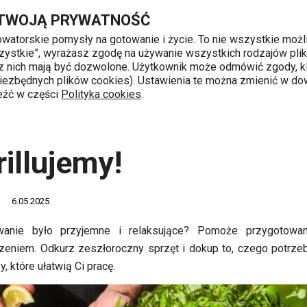
Przejdź do głównej zawartości
Przejdź do wyszukiwania
Przejdź do nawigacji
 TWOJĄ PRYWATNOŚĆ
nowatorskie pomysły na gotowanie i życie. To nie wszystkie możl
 wszystkie”, wyrażasz zgodę na używanie wszystkich rodzajów pli
 z nich mają być dozwolone. Użytkownik może odmówić zgody, kl
k od 8 do 16
 niezbędnych plików cookies). Ustawienia te można zmienić w d
leźć w części
Polityka cookies
.
e tematyczne
3, 2, 1, grillujemy!
grillujemy!
6.05.2025
owanie było przyjemne i relaksujące? Pomoże przygotowa
eniem. Odkurz zeszłoroczny sprzęt i dokup to, czego potrzebu
, które ułatwią Ci pracę.