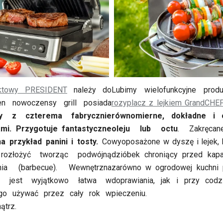
taktowy PRESIDENT
należy do
Lubimy wielofunkcyjne produ
en nowoczensy grill posiada
rozyplacz z lejkiem GrandCHE
wy z czterema fabrycznie
równomierne, dokładne i 
mi. Przygotuje fantastyczne
oleju lub octu
. Zakręcan
a przykład panini i tosty.
Co
wyoposażone w dyszę i lejek, 
rozłożyć tworząc podwójną
dzióbek chroniący przed kap
ania (barbecue). Wewnętrzna
zarówno w ogrodowej kuchni p
na jest wyjątkowo łatwa w
doprawiania, jak i przy cod
go używać przez cały rok w
pieczeniu.
ątrz.