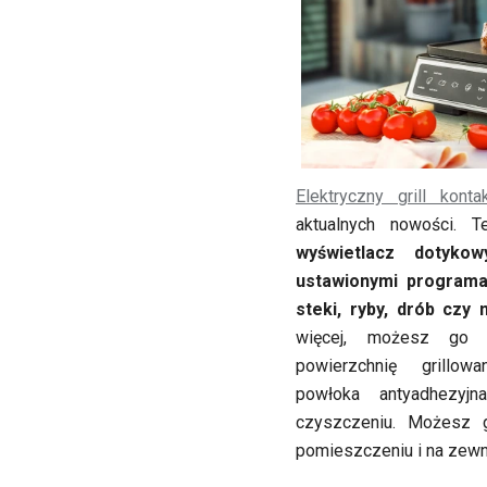
Elektryczny grill kon
aktualnych nowości. T
wyświetlacz dotyko
ustawionymi programa
steki, ryby, drób czy n
więcej, możesz go 
powierzchnię grillow
powłoka antyadhezyj
czyszczeniu. Możesz 
pomieszczeniu i na zewn