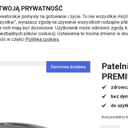
REMIUM
Przejdź do głównej zawartości
Przejdź do wyszukiwania
Przejdź do nawigacji
 TWOJĄ PRYWATNOŚĆ
nowatorskie pomysły na gotowanie i życie. To nie wszystkie możl
 wszystkie”, wyrażasz zgodę na używanie wszystkich rodzajów pli
 z nich mają być dozwolone. Użytkownik może odmówić zgody, kl
k od 8 do 16
 niezbędnych plików cookies). Ustawienia te można zmienić w d
leźć w części
Polityka cookies
.
Patelnie do grillowania
Patelnia do grillowania bezdymna
Pateln
Darmowa dostawa
PREM
zdrowsz
bez dym
do użyt
Kod produktu
6