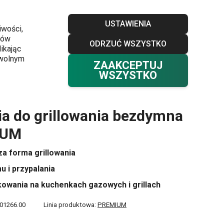
Sklepy
Blog
Klub TESCOMA
Kontakt
USTAWIENIA
iwości,
ków
ODRZUĆ WSZYSTKO
Twój koszyk
0
ikając
Ulubione
Zaloguj się
0,00 zł
owolnym
ZAAKCEPTUJ
WSZYSTKO
 PREMIUM
ia do grillowania bezdymna
IUM
a forma grillowania
u i przypalania
kowania na kuchenkach gazowych i grillach
01266.00
Linia produktowa:
PREMIUM