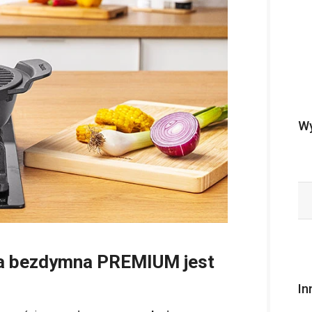
Wy
nia bezdymna PREMIUM jest
In