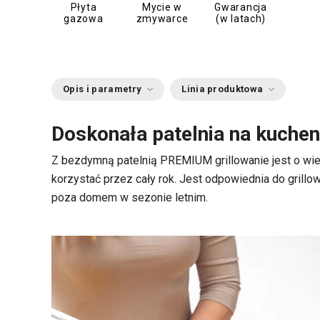
Płyta
Mycie w
Gwarancja
gazowa
zmywarce
(w latach)
Opis i parametry
Linia produktowa
Doskonała patelnia na kuchenk
Z bezdymną patelnią PREMIUM grillowanie jest o wie
korzystać przez cały rok. Jest odpowiednia do grillo
poza domem w sezonie letnim.