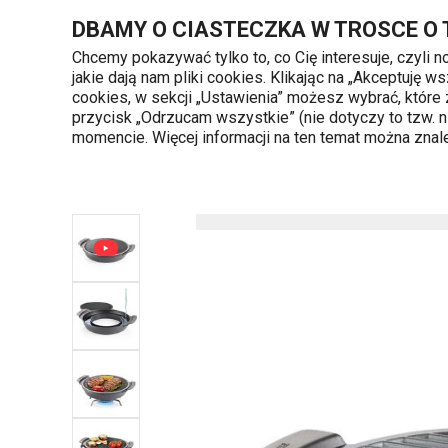
Znajdujesz się na stronie Patelnia do grillowania bezdymna P
DBAMY O CIASTECZKA W TROSCE O
Chcemy pokazywać tylko to, co Cię interesuje, czyli 
jakie dają nam pliki cookies. Klikając na „Akceptuję
720 809 700
cookies, w sekcji „Ustawienia” możesz wybrać, które
Kategorie produktów
Poniedziałek - piąte
przycisk „Odrzucam wszystkie” (nie dotyczy to tzw.
momencie. Więcej informacji na ten temat można zna
Strona główna
Gotowanie
Patelnie