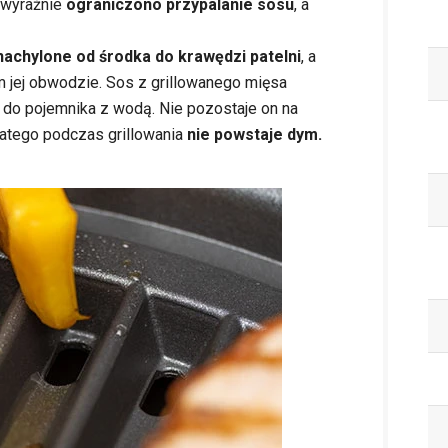
 wyraźnie
ograniczono przypalanie sosu
, a
 nachylone od środka do krawędzi patelni
, a
 jej obwodzie. Sos z grillowanego mięsa
tj. do pojemnika z wodą. Nie pozostaje on na
latego podczas grillowania
nie powstaje dym.