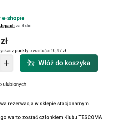
 e-shopie
klepach
za 4 dni
zł
zyskasz punkty o wartości
10,47 zł
o koszyka - ilość
Włóż do koszyka
o ulubionych
a rezerwacja w sklepie stacjonarnym
ego warto zostać członkiem Klubu TESCOMA