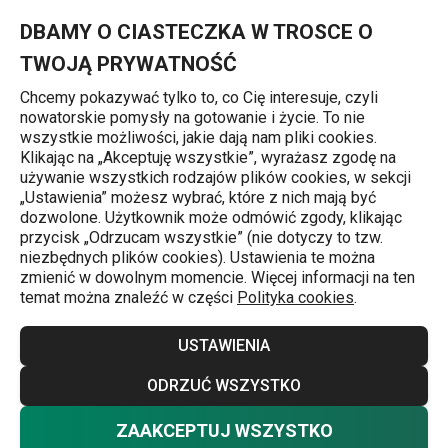
Znajdujesz się na stronie Zima za oknem, wyjdź na dwór i ruszaj
0
Przejdź do głównej zawartości
Przejdź do wyszukiwania
Przejdź do nawigacji
MENU
DBAMY O CIASTECZKA W TROSCE O
TWOJĄ PRYWATNOŚĆ
Chcemy pokazywać tylko to, co Cię interesuje, czyli
nowatorskie pomysły na gotowanie i życie. To nie
Tygodnie tematyczne
wszystkie możliwości, jakie dają nam pliki cookies.
Klikając na „Akceptuję wszystkie”, wyrażasz zgodę na
Zima za oknem,
używanie wszystkich rodzajów plików cookies, w sekcji
„Ustawienia” możesz wybrać, które z nich mają być
wyjdź na dwór i
dozwolone. Użytkownik może odmówić zgody, klikając
przycisk „Odrzucam wszystkie” (nie dotyczy to tzw.
niezbędnych plików cookies). Ustawienia te można
ruszaj w drogę!
zmienić w dowolnym momencie. Więcej informacji na ten
temat można znaleźć w części
Polityka cookies
.
Tygodnie tematyczne
15.12.2024
USTAWIENIA
Nie siedź w domu zimą i wyjdź na zewnątrz, aby się
ODRZUĆ WSZYSTKO
dobrze bawić. Wybierz się w góry, na wieś lub po prostu
na spacer po okolicy. Aby zapewnić sobie komfort
ZAAKCEPTUJ WSZYSTKO