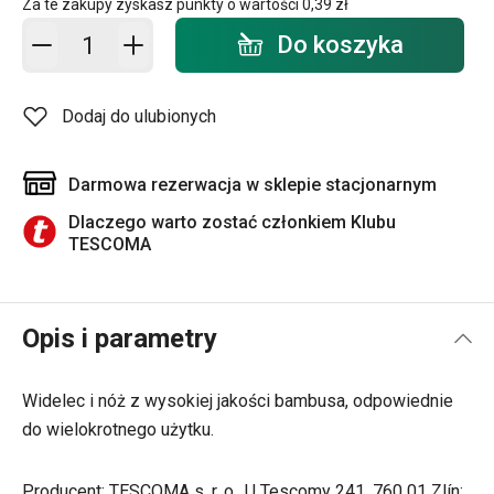
Za te zakupy zyskasz punkty o wartości
0,39 zł
Dodaj do koszyka - ilość
Do koszyka
Dodaj do ulubionych
Darmowa rezerwacja w sklepie stacjonarnym
Dlaczego warto zostać członkiem Klubu
TESCOMA
Opis i parametry
Widelec i nóż z wysokiej jakości bambusa, odpowiednie
do wielokrotnego użytku.
Producent: TESCOMA s. r. o., U Tescomy 241, 760 01 Zlín;