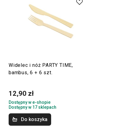
powietrzu
, to specjalnie dla Ciebie przygotowaliśmy
produkty PARTY TIME. Podstawowym produktem tej linii
jest
Power grill PARTY TIME
oraz jego
akcesoria
. Częścią
tej linii są również
kompostowalne jednorazowe naczynia
,
które należą do grupy produktów z oznaczeniem
„ecoCARE“. Naczynia te są ekologiczne, a więc przyjazne
środowisku naturalnemu.
Widelec i nóż PARTY TIME,
bambus, 6 + 6 szt.
Serwowanie
12,90 zł
Czas spędzany na świeżym powietrzu
Dostępny w e-shopie
Dostępny w 17 sklepach
Do koszyka