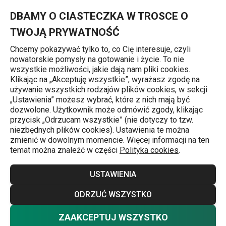
Znajdujesz się na stronie Widelec i nóż PARTY TIME, bambus, 6 
0
Przejdź do głównej zawartości
Przejdź do wyszukiwania
Przejdź do nawigacji
MENU
DBAMY O CIASTECZKA W TROSCE O
TWOJĄ PRYWATNOŚĆ
Chcemy pokazywać tylko to, co Cię interesuje, czyli
nowatorskie pomysły na gotowanie i życie. To nie
Outdoor
wszystkie możliwości, jakie dają nam pliki cookies.
Klikając na „Akceptuję wszystkie”, wyrażasz zgodę na
Widelec i nóż PARTY TIME, bambus,
używanie wszystkich rodzajów plików cookies, w sekcji
„Ustawienia” możesz wybrać, które z nich mają być
6 + 6 szt.
dozwolone. Użytkownik może odmówić zgody, klikając
przycisk „Odrzucam wszystkie” (nie dotyczy to tzw.
niezbędnych plików cookies). Ustawienia te można
zmienić w dowolnym momencie. Więcej informacji na ten
temat można znaleźć w części
Polityka cookies
.
USTAWIENIA
ODRZUĆ WSZYSTKO
ZAAKCEPTUJ WSZYSTKO