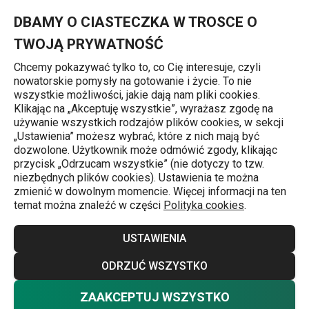
Znajdujesz się na stronie Zestaw form do pieczenia COMPACT, 5
0
Przejdź do głównej zawartości
Przejdź do wyszukiwania
Przejdź do nawigacji
MENU
DBAMY O CIASTECZKA W TROSCE O
TWOJĄ PRYWATNOŚĆ
Chcemy pokazywać tylko to, co Cię interesuje, czyli
nowatorskie pomysły na gotowanie i życie. To nie
Formy do pieczenia
wszystkie możliwości, jakie dają nam pliki cookies.
Klikając na „Akceptuję wszystkie”, wyrażasz zgodę na
Zestaw form do pieczenia
używanie wszystkich rodzajów plików cookies, w sekcji
„Ustawienia” możesz wybrać, które z nich mają być
COMPACT, 5 szt.
dozwolone. Użytkownik może odmówić zgody, klikając
przycisk „Odrzucam wszystkie” (nie dotyczy to tzw.
niezbędnych plików cookies). Ustawienia te można
Darmowa dostawa
zmienić w dowolnym momencie. Więcej informacji na ten
temat można znaleźć w części
Polityka cookies
.
USTAWIENIA
ODRZUĆ WSZYSTKO
ZAAKCEPTUJ WSZYSTKO