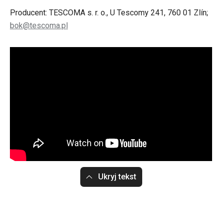
Producent: TESCOMA s. r. o., U Tescomy 241, 760 01 Zlín;
bok@tescoma.pl
Ukryj tekst