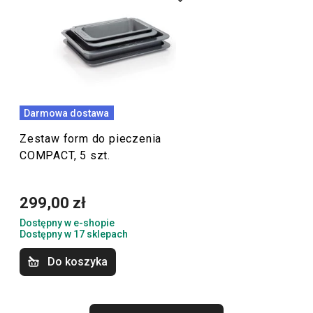
kuchni COMPACT. Sprytnie pomyślane, kompaktowe,
doskonale dopracowane i
łatwe w przechowywaniu
–
takie właśnie są
akcesoria kuchenne
i
naczynia
z linii
COMPACT.
Darmowa dostawa
Krojenie
Zestaw form do pieczenia
COMPACT, 5 szt.
Przytulny dom
299,00 zł
Mycie i sprzątanie
Dostępny w e-shopie
Dostępny w 17 sklepach
Przybory i akcesoria kuchenne
Do koszyka
Pieczenie