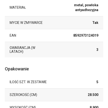
metal, powłoka
MATERIAŁ
antyadhezyjna
MYCIE W ZMYWARCE
Tak
EAN
8592973124019
GWARANCJA (W
3
LATACH)
Opakowanie
ILOŚĆ SZT. W ZESTAWIE
5
SZEROKOŚĆ (CM)
28.500
WYSOKOŚĆ (CM)
8.900