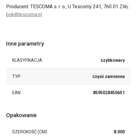
Producent: TESCOMA s. r. o., U Tescomy 241, 760 01 Zlín;
bok@tescoma.pl
Inne parametry
KLASYFIKACJA
szybkowary
TYP
część zamienna
EAN
8595028450651
Opakowanie
SZEROKOŚĆ (CM)
8.000