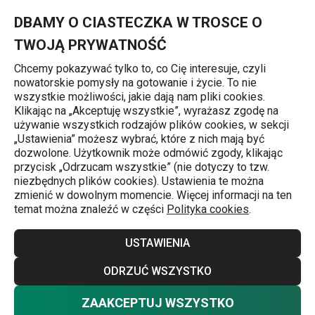
Znajdujesz się na stronie Zawór roboczy do szybkowaru BIO 
0
Przejdź do głównej zawartości
Przejdź do wyszukiwania
Przejdź do nawigacji
MENU
DBAMY O CIASTECZKA W TROSCE O
TWOJĄ PRYWATNOŚĆ
Chcemy pokazywać tylko to, co Cię interesuje, czyli
nowatorskie pomysły na gotowanie i życie. To nie
Szybkowary
wszystkie możliwości, jakie dają nam pliki cookies.
Klikając na „Akceptuję wszystkie”, wyrażasz zgodę na
Zawór roboczy do szybkowaru BIO
używanie wszystkich rodzajów plików cookies, w sekcji
„Ustawienia” możesz wybrać, które z nich mają być
EXCLUSIVE+
dozwolone. Użytkownik może odmówić zgody, klikając
przycisk „Odrzucam wszystkie” (nie dotyczy to tzw.
niezbędnych plików cookies). Ustawienia te można
zmienić w dowolnym momencie. Więcej informacji na ten
temat można znaleźć w części
Polityka cookies
.
USTAWIENIA
ODRZUĆ WSZYSTKO
ZAAKCEPTUJ WSZYSTKO