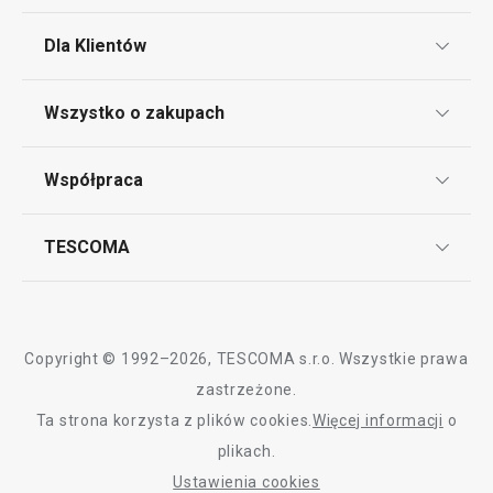
Dla Klientów
Klub TESCOMA
Wszystko o zakupach
Punkt serwisowy
Regulamin sklepu internetowego
Współpraca
Bony podarunkowe
Reklamacje i Zwrot towaru
Często zadawane pytania
Kariera w TESCOMIE
TESCOMA
Dostawa i sposoby płatności
Odbiór zużytego sprzętu
Affiliate program
Gwarancja i serwis TESCOMA
Kontakt
Polityka cookies
Copyright © 1992–2026, TESCOMA s.r.o. Wszystkie prawa
Graficzne oznaczenie produktów
zastrzeżone.
Ta strona korzysta z plików cookies.
Więcej informacji
o
Polityka prywatności
plikach.
RODO
Ustawienia cookies