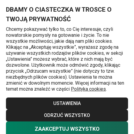
Znajdujesz się na stronie Uszczelka do szybkowaru MAGNUM
0
Przejdź do głównej zawartości
Przejdź do wyszukiwania
Przejdź do nawigacji
MENU
DBAMY O CIASTECZKA W TROSCE O
TWOJĄ PRYWATNOŚĆ
Chcemy pokazywać tylko to, co Cię interesuje, czyli
nowatorskie pomysły na gotowanie i życie. To nie
Szybkowary
wszystkie możliwości, jakie dają nam pliki cookies.
Klikając na „Akceptuję wszystkie”, wyrażasz zgodę na
Uszczelka do szybkowaru
używanie wszystkich rodzajów plików cookies, w sekcji
„Ustawienia” możesz wybrać, które z nich mają być
MAGNUM,COMFORT
dozwolone. Użytkownik może odmówić zgody, klikając
przycisk „Odrzucam wszystkie” (nie dotyczy to tzw.
niezbędnych plików cookies). Ustawienia te można
zmienić w dowolnym momencie. Więcej informacji na ten
temat można znaleźć w części
Polityka cookies
.
USTAWIENIA
ODRZUĆ WSZYSTKO
ZAAKCEPTUJ WSZYSTKO