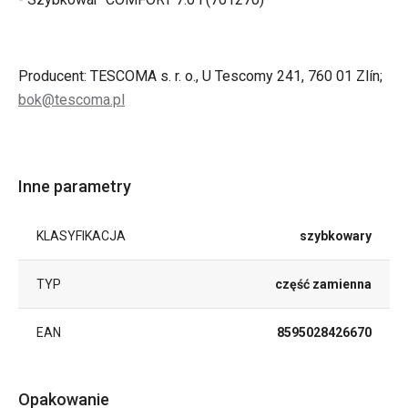
Producent: TESCOMA s. r. o., U Tescomy 241, 760 01 Zlín;
bok@tescoma.pl
Inne parametry
KLASYFIKACJA
szybkowary
TYP
część zamienna
EAN
8595028426670
Opakowanie