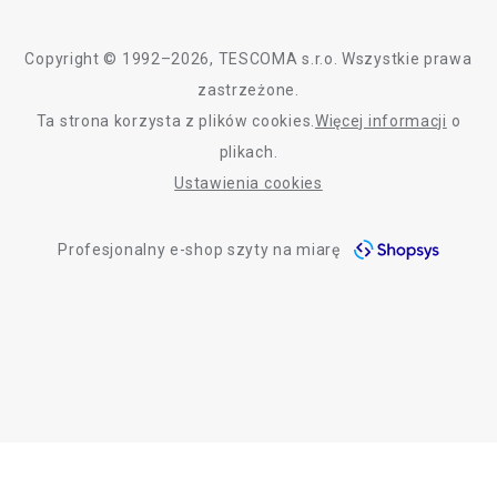
Kontakt
Polityka cookies
Copyright © 1992–2026, TESCOMA s.r.o. Wszystkie prawa
Graficzne oznaczenie produktów
zastrzeżone.
Ta strona korzysta z plików cookies.
Więcej informacji
o
Polityka prywatności
plikach.
RODO
Ustawienia cookies
Deklaracja dostępności
Profesjonalny e-shop szyty na miarę
O nas
Design
Blog
Jakość
Informacje o bezpieczeństwie produktów