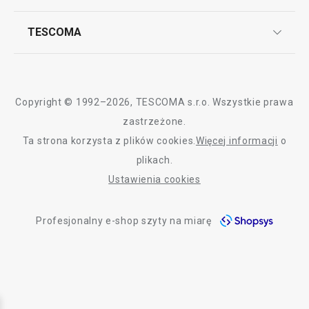
Reklamacje i Zwrot towaru
Często zadawane pytania
Kariera w TESCOMIE
TESCOMA
Dostawa i sposoby płatności
Odbiór zużytego sprzętu
Affiliate program
Gwarancja i serwis TESCOMA
Kontakt
Polityka cookies
Copyright © 1992–2026, TESCOMA s.r.o. Wszystkie prawa
Graficzne oznaczenie produktów
zastrzeżone.
Ta strona korzysta z plików cookies.
Więcej informacji
o
Polityka prywatności
plikach.
RODO
Ustawienia cookies
Deklaracja dostępności
Profesjonalny e-shop szyty na miarę
O nas
Design
Blog