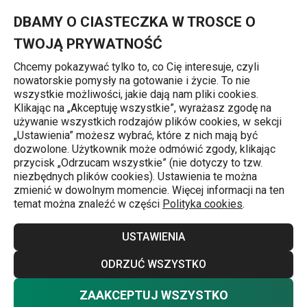
Znajdujesz się na stronie Torby i koszyki na zakupy
0
Przejdź do głównej zawartości
Przejdź do wyszukiwania
Przejdź do nawigacji
MENU
DBAMY O CIASTECZKA W TROSCE O
TWOJĄ PRYWATNOŚĆ
Chcemy pokazywać tylko to, co Cię interesuje, czyli
nowatorskie pomysły na gotowanie i życie. To nie
Czas spędzany na świeżym powietrzu
wszystkie możliwości, jakie dają nam pliki cookies.
Klikając na „Akceptuję wszystkie”, wyrażasz zgodę na
Torby i koszyki na zakupy
używanie wszystkich rodzajów plików cookies, w sekcji
j
„Ustawienia” możesz wybrać, które z nich mają być
Łatwe w przechowywaniu torby na zakupy, które możesz
dozwolone. Użytkownik może odmówić zgody, klikając
przycisk „Odrzucam wszystkie” (nie dotyczy to tzw.
zabrać ze sobą wszędzie lub koszyki na zakupy, które
niezbędnych plików cookies). Ustawienia te można
będą przydatne również podczas przenoszenia rzeczy do
zmienić w dowolnym momencie. Więcej informacji na ten
temat można znaleźć w części
Polityka cookies
.
bagażnika samochodowego. Zainspiruj się w naszym e-
shopie i zaopatrz się w torby na zakupy, które złożysz do
Więcej
USTAWIENIA
niewielkich rozmiarów i będziesz mieć zawsze pod ręką.
W naszej ofercie znajdziesz materiałowe torby na zakupy
ODRZUĆ WSZYSTKO
- a dokładniej torby wykonane z wytrzymałego materiału
ZAAKCEPTUJ WSZYSTKO
Torby na zakupy
(
4
)
syntetycznego do długotrwałego i wielokrotnego użytku. Z