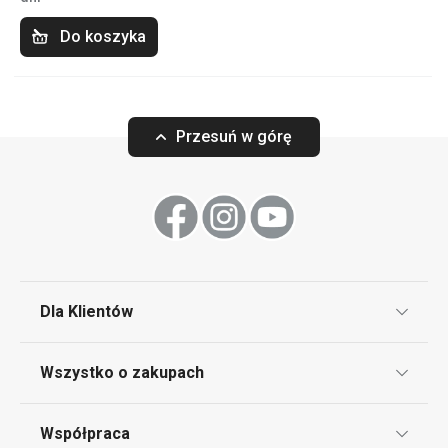
Do koszyka
Przesuń w górę
Dla Klientów
Klub TESCOMA
Wszystko o zakupach
Punkt serwisowy
Regulamin sklepu internetowego
Współpraca
Bony podarunkowe