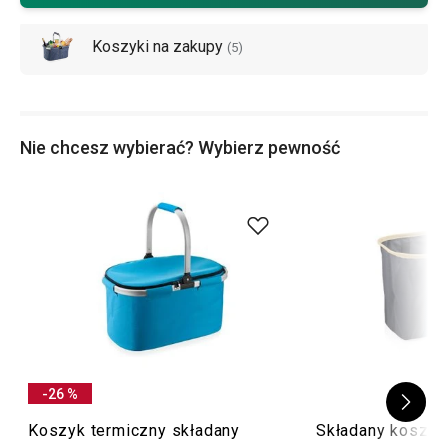
kolei koszyki na zakupy mają bardzo trwałą konstrukcję,
Koszyki na zakupy
która pozwala na przenoszenie nawet ciężkich zakupów.
(
5
)
Wskazówka:
Mamy dla Ciebie również inne
gadżety dla
domu
. Co jeszcze mogłoby Ci się przydać? Zerknij na
Nie chcesz wybierać? Wybierz pewność
nasze
pudełka do przechowywania odzieży
lub
kuchenne
organizery
.
-26 %
Koszyk termiczny składany
Składany koszyk 