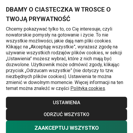
Znajdujesz się na stronie Termos z pompką FAMILY COLORI 1,7
0
Przejdź do głównej zawartości
Przejdź do wyszukiwania
Przejdź do nawigacji
MENU
DBAMY O CIASTECZKA W TROSCE O
TWOJĄ PRYWATNOŚĆ
Chcemy pokazywać tylko to, co Cię interesuje, czyli
nowatorskie pomysły na gotowanie i życie. To nie
Strona główna
wszystkie możliwości, jakie dają nam pliki cookies.
Klikając na „Akceptuję wszystkie”, wyrażasz zgodę na
Termos z pompką FAMILY COLORI
używanie wszystkich rodzajów plików cookies, w sekcji
„Ustawienia” możesz wybrać, które z nich mają być
1,7 l, pomarańczowy
dozwolone. Użytkownik może odmówić zgody, klikając
przycisk „Odrzucam wszystkie” (nie dotyczy to tzw.
niezbędnych plików cookies). Ustawienia te można
zmienić w dowolnym momencie. Więcej informacji na ten
temat można znaleźć w części
Polityka cookies
.
USTAWIENIA
ODRZUĆ WSZYSTKO
ZAAKCEPTUJ WSZYSTKO