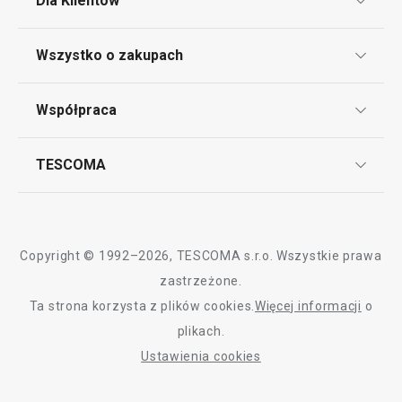
Dla Klientów
Klub TESCOMA
Wszystko o zakupach
Punkt serwisowy
Regulamin sklepu internetowego
Współpraca
Bony podarunkowe
Reklamacje i Zwrot towaru
Często zadawane pytania
Kariera w TESCOMIE
TESCOMA
Dostawa i sposoby płatności
Odbiór zużytego sprzętu
Affiliate program
Gwarancja i serwis TESCOMA
Kontakt
Polityka cookies
Copyright © 1992–2026, TESCOMA s.r.o. Wszystkie prawa
Graficzne oznaczenie produktów
zastrzeżone.
Ta strona korzysta z plików cookies.
Więcej informacji
o
Polityka prywatności
plikach.
RODO
Ustawienia cookies
Deklaracja dostępności