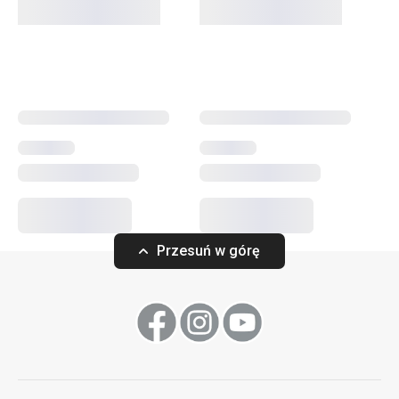
Przesuń w górę
Talerz płytki LIVING ø 26 cm
Miska LIVING ø 
67,90 zł
52,90 zł
Niedostępny w e-shopie
Niedostępny w e-sh