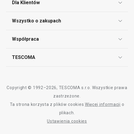
Dla Klientów
Wybierz kolor
Wybierz kolor
Klub TESCOMA
Wszystko o zakupach
Punkt serwisowy
Regulamin sklepu internetowego
Współpraca
Bony podarunkowe
Reklamacje i Zwrot towaru
Często zadawane pytania
Kariera w TESCOMIE
TESCOMA
Dostawa i sposoby płatności
Odbiór zużytego sprzętu
Affiliate program
Gwarancja i serwis TESCOMA
Kontakt
Polityka cookies
Copyright © 1992–2026, TESCOMA s.r.o. Wszystkie prawa
Graficzne oznaczenie produktów
zastrzeżone.
Ta strona korzysta z plików cookies.
Więcej informacji
o
Polityka prywatności
plikach.
RODO
Ustawienia cookies
Deklaracja dostępności