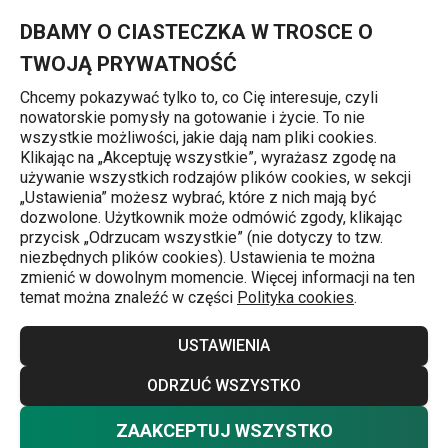
Znajdujesz się na stronie Talerz płytki LIVING ø 26 cm, czerwon
0
Przejdź do głównej zawartości
Przejdź do wyszukiwania
Przejdź do nawigacji
MENU
DBAMY O CIASTECZKA W TROSCE O
TWOJĄ PRYWATNOŚĆ
Chcemy pokazywać tylko to, co Cię interesuje, czyli
nowatorskie pomysły na gotowanie i życie. To nie
Talerze płytkie
wszystkie możliwości, jakie dają nam pliki cookies.
Klikając na „Akceptuję wszystkie”, wyrażasz zgodę na
Talerz płytki LIVING ø 26 cm,
używanie wszystkich rodzajów plików cookies, w sekcji
„Ustawienia” możesz wybrać, które z nich mają być
czerwony
dozwolone. Użytkownik może odmówić zgody, klikając
przycisk „Odrzucam wszystkie” (nie dotyczy to tzw.
niezbędnych plików cookies). Ustawienia te można
zmienić w dowolnym momencie. Więcej informacji na ten
temat można znaleźć w części
Polityka cookies
.
USTAWIENIA
ODRZUĆ WSZYSTKO
ZAAKCEPTUJ WSZYSTKO