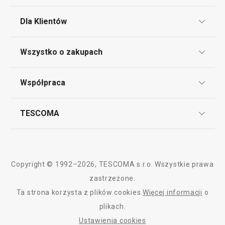
43,90 zł
32,90 zł
Dla Klientów
Niedostępny w e-shopie
Niedostępny w e-sh
Klub TESCOMA
Wszystko o zakupach
Wybierz kolor
Wybierz kolor
Punkt serwisowy
Regulamin sklepu internetowego
Współpraca
Bony podarunkowe
Reklamacje i Zwrot towaru
Często zadawane pytania
Kariera w TESCOMIE
TESCOMA
Dostawa i sposoby płatności
Odbiór zużytego sprzętu
Affiliate program
Gwarancja i serwis TESCOMA
Kontakt
Polityka cookies
Copyright © 1992–2026, TESCOMA s.r.o. Wszystkie prawa
Graficzne oznaczenie produktów
zastrzeżone.
Ta strona korzysta z plików cookies.
Więcej informacji
o
Polityka prywatności
plikach.
RODO
Ustawienia cookies