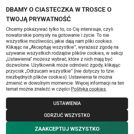
Znajdujesz się na stronie Talerz głęboki EMOTION ø 19 cm, szar
0
Przejdź do głównej zawartości
Przejdź do wyszukiwania
Przejdź do nawigacji
MENU
DBAMY O CIASTECZKA W TROSCE O
TWOJĄ PRYWATNOŚĆ
Chcemy pokazywać tylko to, co Cię interesuje, czyli
nowatorskie pomysły na gotowanie i życie. To nie
Strona główna
wszystkie możliwości, jakie dają nam pliki cookies.
Klikając na „Akceptuję wszystkie”, wyrażasz zgodę na
Talerz głęboki EMOTION ø 19 cm,
używanie wszystkich rodzajów plików cookies, w sekcji
„Ustawienia” możesz wybrać, które z nich mają być
szary
dozwolone. Użytkownik może odmówić zgody, klikając
przycisk „Odrzucam wszystkie” (nie dotyczy to tzw.
niezbędnych plików cookies). Ustawienia te można
zmienić w dowolnym momencie. Więcej informacji na ten
temat można znaleźć w części
Polityka cookies
.
USTAWIENIA
ODRZUĆ WSZYSTKO
ZAAKCEPTUJ WSZYSTKO