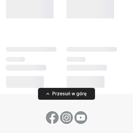
Serwowanie
Napoje
Przesuń w górę
Talerz deserowy EMOTION
Kubek EMOTION 
ø 20 cm