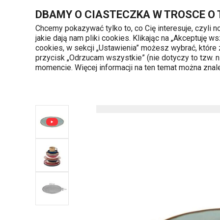
Znajdujesz się na stronie Talerz deserowy LIVING ø 21 cm, ziel
DBAMY O CIASTECZKA W TROSCE O
Chcemy pokazywać tylko to, co Cię interesuje, czyli 
jakie dają nam pliki cookies. Klikając na „Akceptuję
720 809 700
cookies, w sekcji „Ustawienia” możesz wybrać, które
Kategorie produktów
Poniedziałek - piąte
przycisk „Odrzucam wszystkie” (nie dotyczy to tzw.
momencie. Więcej informacji na ten temat można zna
Strona główna
Talerz deserowy LIVING ø 21 cm, 