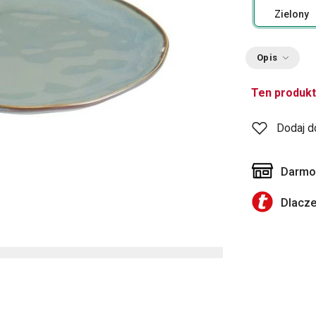
Zielony
Opis
Ten produkt
Dodaj d
Darmow
Dlacz