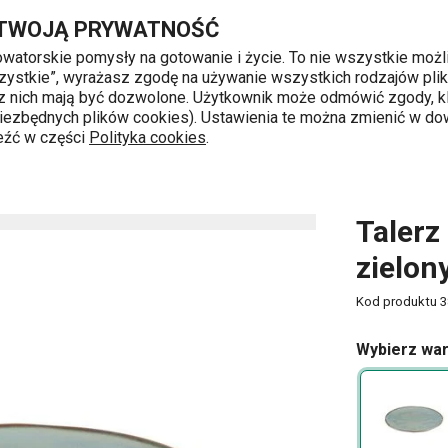
ony
Przejdź do głównej zawartości
Przejdź do wyszukiwania
Przejdź do nawigacji
 TWOJĄ PRYWATNOŚĆ
nowatorskie pomysły na gotowanie i życie. To nie wszystkie możl
 wszystkie”, wyrażasz zgodę na używanie wszystkich rodzajów pli
 z nich mają być dozwolone. Użytkownik może odmówić zgody, kl
k od 8 do 16
 niezbędnych plików cookies). Ustawienia te można zmienić w d
leźć w części
Polityka cookies
.
zielony
Talerz
zielon
Kod produktu
3
Wybierz war