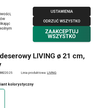
Sklepy
Blog
Klub TESCOMA
Kontakt
USTAWIENIA
iwości,
ków
ODRZUĆ WSZYSTKO
Twój koszyk
0
ikając
Ulubione
Zaloguj się
0,00 zł
owolnym
ZAAKCEPTUJ
WSZYSTKO
 deserowy LIVING ø 21 cm,
y
88220.25
Linia produktowa:
LIVING
iant kolorystyczny