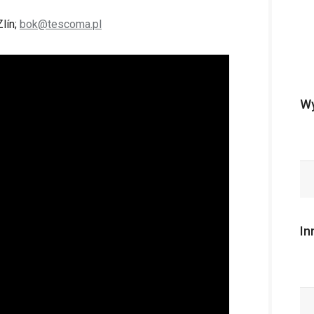
lín;
bok@tescoma.pl
Wy
In