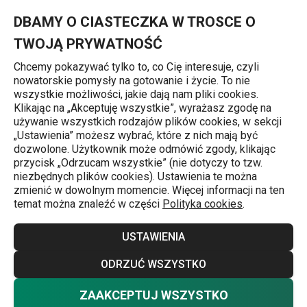
Znajdujesz się na stronie Szklanka myDRINK Colori 300 ml, prz
0
Przejdź do głównej zawartości
Przejdź do wyszukiwania
Przejdź do nawigacji
MENU
DBAMY O CIASTECZKA W TROSCE O
TWOJĄ PRYWATNOŚĆ
Chcemy pokazywać tylko to, co Cię interesuje, czyli
nowatorskie pomysły na gotowanie i życie. To nie
Szklanki do napojów
wszystkie możliwości, jakie dają nam pliki cookies.
Klikając na „Akceptuję wszystkie”, wyrażasz zgodę na
Szklanka myDRINK Colori 300 ml,
używanie wszystkich rodzajów plików cookies, w sekcji
„Ustawienia” możesz wybrać, które z nich mają być
przeźroczysta
dozwolone. Użytkownik może odmówić zgody, klikając
przycisk „Odrzucam wszystkie” (nie dotyczy to tzw.
niezbędnych plików cookies). Ustawienia te można
zmienić w dowolnym momencie. Więcej informacji na ten
temat można znaleźć w części
Polityka cookies
.
USTAWIENIA
ODRZUĆ WSZYSTKO
ZAAKCEPTUJ WSZYSTKO