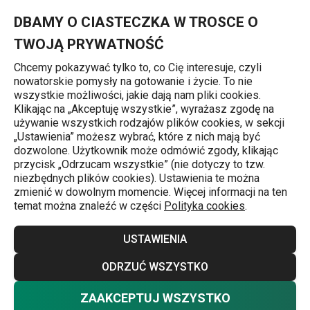
Znajdujesz się na stronie Szczotka/gąbka CLEAN KIT Flex
0
Przejdź do głównej zawartości
Przejdź do wyszukiwania
Przejdź do nawigacji
MENU
DBAMY O CIASTECZKA W TROSCE O
TWOJĄ PRYWATNOŚĆ
Chcemy pokazywać tylko to, co Cię interesuje, czyli
nowatorskie pomysły na gotowanie i życie. To nie
Szczotki
wszystkie możliwości, jakie dają nam pliki cookies.
Klikając na „Akceptuję wszystkie”, wyrażasz zgodę na
Szczotka/gąbka CLEAN KIT Flex
używanie wszystkich rodzajów plików cookies, w sekcji
„Ustawienia” możesz wybrać, które z nich mają być
dozwolone. Użytkownik może odmówić zgody, klikając
przycisk „Odrzucam wszystkie” (nie dotyczy to tzw.
niezbędnych plików cookies). Ustawienia te można
zmienić w dowolnym momencie. Więcej informacji na ten
temat można znaleźć w części
Polityka cookies
.
USTAWIENIA
ODRZUĆ WSZYSTKO
ZAAKCEPTUJ WSZYSTKO