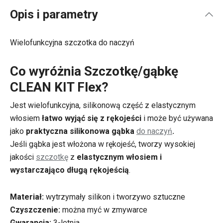
Opis i parametry
Wielofunkcyjna szczotka do naczyń
Co wyróżnia Szczotkę/gąbkę
CLEAN KIT Flex?
Jest wielofunkcyjna, silikonową część z elastycznym
włosiem
łatwo wyjąć się z rękojeści
i może być używana
jako
praktyczna silikonowa gąbka
do naczyń
.
Jeśli gąbka jest włożona w rękojeść, tworzy wysokiej
jakości
szczotkę
z
elastycznym włosiem i
wystarczająco długą rękojeścią
.
Materiał:
wytrzymały silikon i tworzywo sztuczne
Czyszczenie:
można myć w zmywarce
Gwarancja:
3-letnia