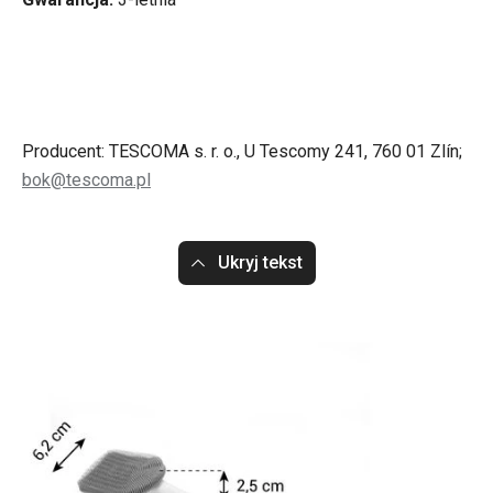
Producent: TESCOMA s. r. o., U Tescomy 241, 760 01 Zlín;
bok@tescoma.pl
Ukryj tekst