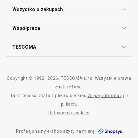
Klub TESCOMA
Wszystko o zakupach
Punkt serwisowy
Regulamin sklepu internetowego
Współpraca
Bony podarunkowe
Reklamacje i Zwrot towaru
Często zadawane pytania
Kariera w TESCOMIE
TESCOMA
Dostawa i sposoby płatności
Odbiór zużytego sprzętu
Affiliate program
Gwarancja i serwis TESCOMA
Kontakt
Polityka cookies
Copyright © 1992–2026, TESCOMA s.r.o. Wszystkie prawa
Graficzne oznaczenie produktów
zastrzeżone.
Ta strona korzysta z plików cookies.
Więcej informacji
o
Polityka prywatności
plikach.
RODO
Ustawienia cookies
Deklaracja dostępności
Profesjonalny e-shop szyty na miarę
O nas