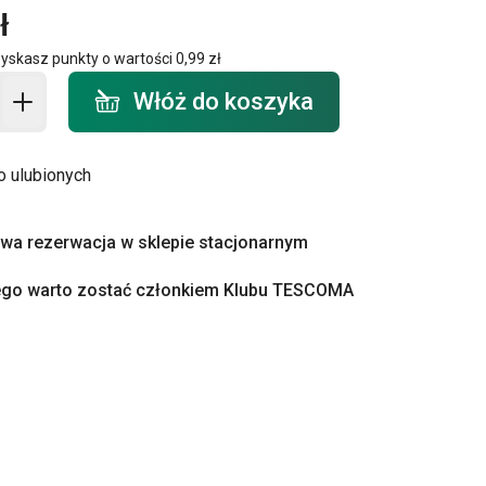
ł
zyskasz punkty o wartości
0,99 zł
o koszyka - ilość
Włóż do koszyka
o ulubionych
a rezerwacja w sklepie stacjonarnym
ego warto zostać członkiem Klubu TESCOMA