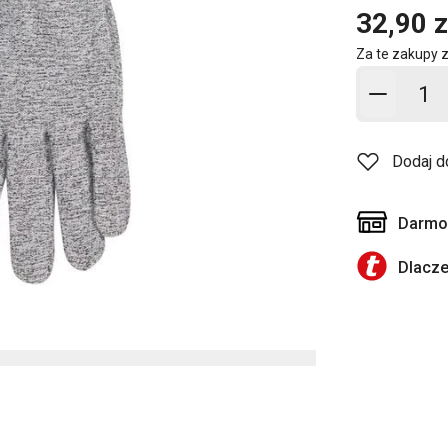
32,90 z
Za te zakupy 
Dodaj d
Dodaj d
Darmow
Dlacz