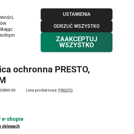
Sklepy
Blog
Klub TESCOMA
Kontakt
USTAWIENIA
iwości,
ków
ODRZUĆ WSZYSTKO
Twój koszyk
0
ikając
Ulubione
Zaloguj się
0,00 zł
owolnym
ZAAKCEPTUJ
WSZYSTKO
onna PRESTO, rozm. M
ica ochronna PRESTO,
 M
20895.00
Linia produktowa:
PRESTO
 e-shopie
6 sklepach