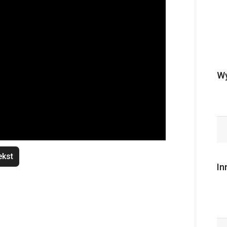
Wy
ekst
In