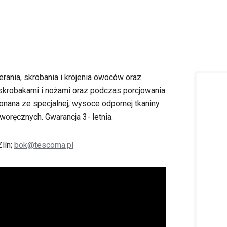
erania, skrobania i krojenia owoców oraz
 skrobakami i nożami oraz podczas porcjowania
konana ze specjalnej, wysoce odpornej tkaniny
woręcznych. Gwarancja 3- letnia.
lín;
bok@tescoma.pl