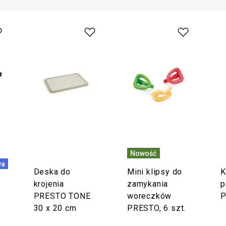
Nowość
wa
Deska do
Mini klipsy do
K
krojenia
zamykania
p
PRESTO TONE
woreczków
30 x 20 cm
PRESTO, 6 szt.