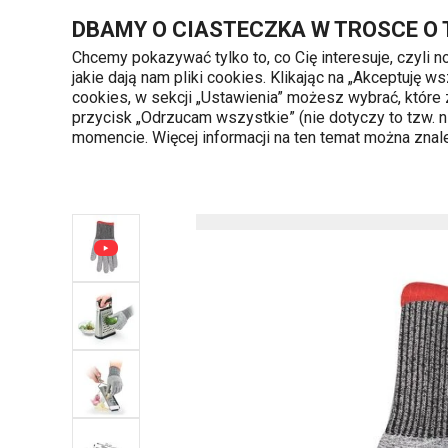
Znajdujesz się na stronie Rękawica ochronna PRESTO, rozm. M
DBAMY O CIASTECZKA W TROSCE O
Chcemy pokazywać tylko to, co Cię interesuje, czyli 
jakie dają nam pliki cookies. Klikając na „Akceptuję
720 809 700
cookies, w sekcji „Ustawienia” możesz wybrać, które
Kategorie produktów
Poniedziałek - piąte
przycisk „Odrzucam wszystkie” (nie dotyczy to tzw.
momencie. Więcej informacji na ten temat można zna
Strona główna
Przytulny dom
Organiza