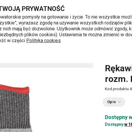
Przejdź do głównej zawartości
Przejdź do wyszukiwania
Przejdź do nawigacji
 TWOJĄ PRYWATNOŚĆ
nowatorskie pomysły na gotowanie i życie. To nie wszystkie możl
 wszystkie”, wyrażasz zgodę na używanie wszystkich rodzajów pli
 z nich mają być dozwolone. Użytkownik może odmówić zgody, kl
k od 8 do 16
 niezbędnych plików cookies). Ustawienia te można zmienić w d
leźć w części
Polityka cookies
.
cja w kuchni
Łapki i rękawice kuchenne
Rękawica ochr
Rękaw
rozm.
Kod produktu
4
Opis
Dostępny w
Dostępny
w 1